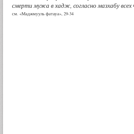
смерти мужа в хадж, согласно мазхабу всех
см. «Маджмууль фатауа», 29-34