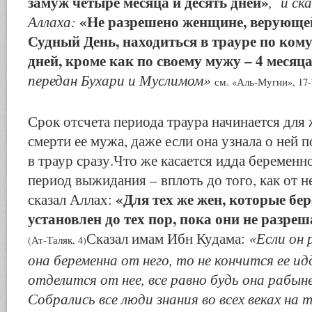
замуж четыре месяца и десять дней»
, и ск
«Не разрешено женщине, верующей
Аллаха:
Судный День, находиться в трауре по ком
дней, кроме как по своему мужу – 4 месяца
передан Бухари и Муслимом»
см. «Аль-Мугни», 17-
Срок отсчета периода траура начинается для
смерти ее мужа, даже если она узнала о ней п
в траур сразу.Что же касается идда беременн
период выжидания – вплоть до того, как от н
«Для тех же жен, которые бе
сказал Аллах:
установлен до тех пор, пока они не разреш
«Если он р
Сказал имам Ибн Кудама:
(Ат-Таляк, 4)
она беременна от него, то не кончится ее ид
отделится от нее, все равно будь она рабыне
Собрались все люди знания во всех веках на 