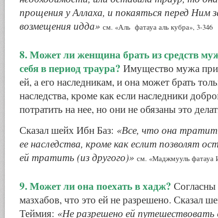
прощения у Аллаха, и покаяться перед Ним за
возмещения идда»
см. «Аль фатауа аль кубра», 3-346
8. Может ли женщина брать из средств му
себя в период траура?
Имущество мужа при
ей, а его наследникам, и она может брать тол
наследства, кроме как если наследники добро
потратить на нее, но они не обязаны это делат
«Все, что она тратит 
Сказал шейх Ибн Баз:
ее наследства, кроме как еслит позволят ос
ей тратить (из другого)»
см. «Маджмууль фатауа И
9. Может ли она поехать в хадж?
Согласны 
мазхабов, что это ей не разрешено. Сказал ш
«Не разрешено ей путешествовать в
Теймия: