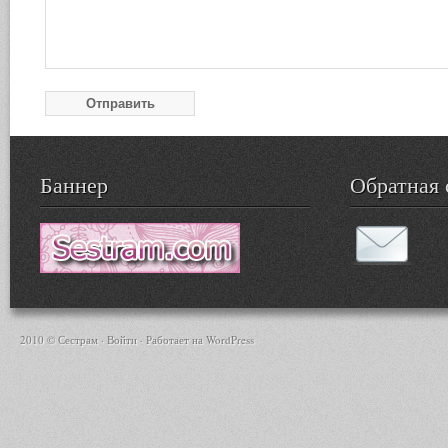
Баннер
Обратная 
2010 © Сестрам ·
Войти
· Работает на
WordPress