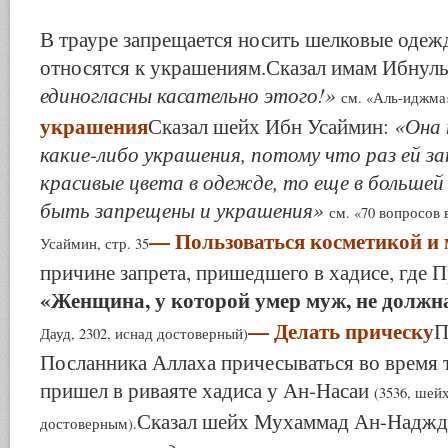
В трауре запрещается носить шелковые одеж
относятся к украшениям.Сказал имам Ибнул
единогласны касательно этого!»
см. «Аль-иджма»
украшения
«Она 
Сказал шейх Ибн Усаймин:
какие-либо украшения, потому что раз ей з
красивые цвета в одежде, то еще в больше
быть запрещены и украшения»
см. «70 вопросов 
— Пользоваться косметикой и
Усаймин, стр. 35
причине запрета, пришедшего в хадисе, где П
«Женщина, у которой умер муж, не должна
— Делать прическу
П
Дауд, 2302, иснад достоверный)
Посланника Аллаха причесываться во время 
пришел в риваяте хадиса у Ан-Насаи
(3536, шей
Сказал шейх Мухаммад Ан-Надж
достоверным).