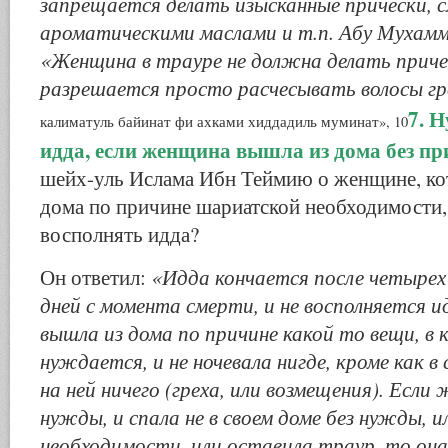
запрещается делать изысканные прически, 
ароматическими маслами и т.п. Абу Мухамм
«Женщина в трауре не должна делать причес
разрешается просто расчесывать волосы г
7. 
калиматуль байинат фи ахками хиддадиль муминат», 10
идда, если женщина вышла из дома без п
шейх-уль Ислама Ибн Теймию о женщине, ко
дома по причине шариатской необходимости,
восполнять идда?
«Идда кончается после четырех 
Он ответил:
дней с момента смерти, и не восполняется ид
вышла из дома по причине какой то вещи, в 
нуждается, и не ночевала нигде, кроме как в
на ней ничего (греха, или возмещения). Если
нужды, и спала не в своем доме без нужды, и
необходимости, или оставила траур, то он