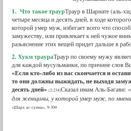
1. Что такое траур
Траур в Шариате (аль-хи
четыре месяца и десять дней, в ходе которог
которой умер муж, избегает всего что способ
замужеству, или привлекает к ней чужое вни
разьяснение этих вещей придет дальше в раб
2. Хукм траура
Траур по своему мужу являе
для каждой мусульманки, по причине слов В
«Если кто-либо из вас скончается и остави
то они должны выжидать, не выходя замуж
десять дней»
«
Сказал имам Аль-Багави:
(2:234)
для женщины, у которой умер муж, по мнени
«Шарх ас-сунна», 9-309