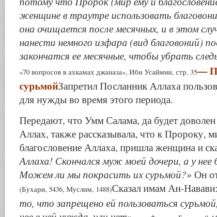
потому что Пророк (мир ему и благословени
женщине в траутре использовать благовония
она очищается после месячных, и в этом сл
нанести немного изфара (вид благовоний) по
закончатся ее месячные, чтобы убрать сле
— П
«70 вопросов в ахкамах джаназа», Ибн Усаймин, стр. 35
сурьмой
Запретил Посланник Аллаха пользов
для нужды во время этого периода.
Передают, что Умм Салама, да будет доволе
Аллах, также рассказывала, что к Пророку, м
благословение Аллаха, пришла женщина и ск
Аллаха! Скончался муж моей дочери, а у нее 
Можем ли мы покрасить их сурьмой?»
Он от
Сказал имам Ан-Навави
(Бухари, 5436, Муслим, 1488)
то, что запрещено ей пользоваться сурьмой, 
нее в ней нужда, или нет»