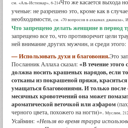
Что же касается выхода но
см. «Аль-Истизкар», 6-214
ученые: не разрешено это, кроме как в случа
необходимости,
см. «70 вопросов в ахкамах джаназа», 
Что запрещено делать женщине в период 
запрещено все то, что противоречит цели тра
ней внимание других мужчин, и среди этого:
— Использовать духи и благовония.
Это за
«В течение этого 
Посланник Аллаха сказал:
должна носить крашеных нарядов, если т
сотканы из покрашеной пряжи, краситься
умащаться благовониями. И только после
месячных кровотечений она может помаза
ароматической веточкой или азфаром
(пах
черного цвета, похожего на ногти)».
Муслим, 21
«Нельзя во время траура использов
Усаймин: