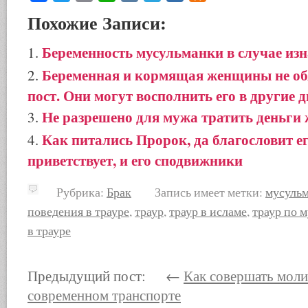
Похожие Записи:
Беременность мусульманки в случае из
Беременная и кормящая женщины не об
пост. Они могут восполнить его в другие д
Не разрешено для мужа тратить деньги
Как питались Пророк, да благословит е
приветствует, и его сподвижники
Рубрика:
Брак
Запись имеет метки:
мусульм
поведения в трауре
,
траур
,
траур в исламе
,
траур по 
в трауре
Предыдущий пост: ←
Как совершать моли
современном транспорте