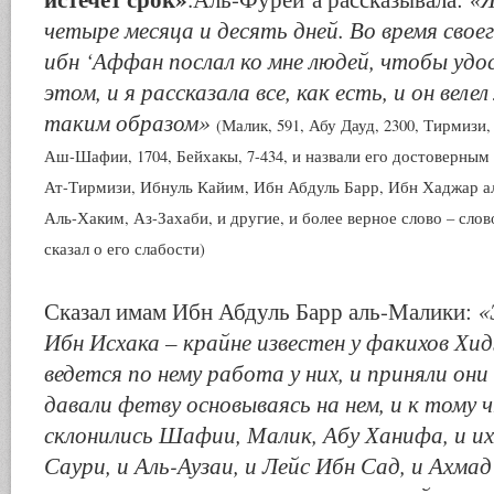
четыре месяца и десять дней. Во время свое
ибн ‘Аффан послал ко мне людей, чтобы удо
этом, и я рассказала все, как есть, и он вел
таким образом»
(Малик, 591, Абу Дауд, 2300, Тирмизи,
Аш-Шафии, 1704, Бейхакы, 7-434, и назвали его достоверны
Ат-Тирмизи, Ибнуль Кайим, Ибн Абдуль Барр, Ибн Хаджар а
Аль-Хаким, Аз-Захаби, и другие, и более верное слово – слово
сказал о его слабости)
«
Сказал имам Ибн Абдуль Барр аль-Малики:
Ибн Исхака – крайне известен у факихов Хид
ведется по нему работа у них, и приняли они
давали фетву основываясь на нем, и к тому ч
склонились Шафии, Малик, Абу Ханифа, и их
Саури, и Аль-Аузаи, и Лейс Ибн Сад, и Ахмад