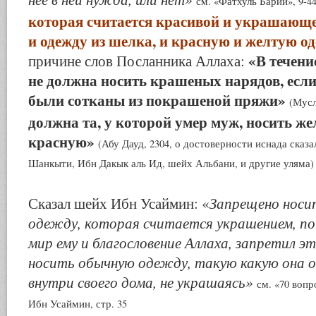
см. «Фатхуль Барии», 9-4
которая считается красивой и украшающе
и одежду из шелка, и красную и желтую од
«В течение
причине слов Посланника Аллаха:
не должна носить крашеных нарядов, если
были сотканы из покрашеной пряжи»
(Мусл
должна та, у которой умер муж, носить же
красную»
(Абу Дауд, 2304, о достоверности иснада ска
Шанкыти, Ибн Дакык аль Ид, шейх Альбани, и другие уляма)
Запрещено носи
Сказал шейх Ибн Усаймин: «
одежду, которая считается украшением, п
мир ему и благословение Аллаха, запретил э
носить обычную одежду, такую какую она 
внутри своего дома, не украшаясь»
см. «70 вопр
Ибн Усаймин, стр. 35