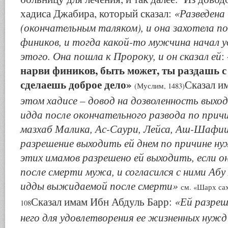
«Разведена
хадиса Джабира, который сказал:
(окончательным таляком), и она захотела п
фиников, и тогда какой-то мужчина начал 
этого. Она пошла к Пророку, и он сказал ей
:
нарви фиников, быть может, ты раздашь с
сделаешь доброе дело»
Сказал и
(Муслим, 1483)
этом хадисе – довод на дозволенность вы
идда после окончательного развода по прич
мазхаб Малика, Ас-Саури, Лейса, Аш-Шафии,
разрешение выходить ей днем по причине н
этих имамов разрешено ей выходить, если 
после смерти мужа, и согласился с ними Аб
идды выжидаемой после смерти»
см. «Шарх са
«Ей разреш
Сказал имам Ибн Абдуль Барр:
108
него для удовлетворения ее жизненных нуж