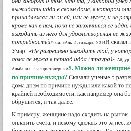
они говорят о том, что та, у которой умер
выжидать идда в своем доме, в котором они 
принадлежал ли он ей, или ее мужу, и не раз
кроме как в нем, пока не закончится ее идда,
выходить из него для удовлетворения ее жи
потребностей»
И сказал 
см. «Аль-Истизкар», 6-214
«Не разрешено выходить той, у котор
Умар:
дома ее мужа в период идда (траура)»
Абдур-
5. Можно ли женщине 
Альбани назвал достоверным
по причине нужды?
Сказали ученые о разр
дома днем по причине нужды или какой то п
крайней необходимости, как например она бо
обрушится, и так далее.
К примеру, женщине надо сходить на рынок,
оплатить счета, и некому сделать это за нее, 
больницу для лечения, и так далее. Из довод