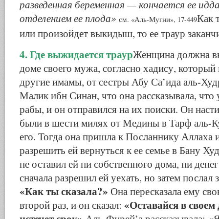
разведенная беременная — кончается ее идда
отделением ее плода»
Как 
см. «Аль-Мугни», 17-449
или произойдет выкидыш, то ее траур заканчи
4. Где выжидается траур
Женщина должна вы
доме своего мужа, согласно хадису, который
другие имамы, от сестры Абу Са’ида аль-Худ
Малик ибн Синан, что она рассказывала, что 
рабы, и он отправился на их поиски. Он насти
были в шести милях от Медины в Тарф аль-К
его. Тогда она пришла к Посланнику Аллаха 
разрешить ей вернуться к ее семье в Бану Ху
не оставил ей ни собственного дома, ни дене
сначала разрешил ей уехать, но затем послал з
«Как ты сказала?»
Она пересказала ему св
«Оставайся в своем 
второй раз, и он сказал:
истечет срок»
«Я
.Аль-Фурей’а рассказывала: