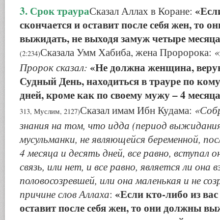
3. Срок траура
«Если
Сказал Аллах в Коране:
скончается и оставит после себя жен, то 
выжидать, не выходя замуж четыре месяца
«
Сказала Умм Хабиба, жена Проророка:
(2:234)
«Не должна женщина, веру
Пророк сказал:
Судный День, находиться в трауре по ком
дней, кроме как по своему мужу – 4 месяца
«Собр
Сказал имам Ибн Кудама:
313, Муслим, 2127)
знания на том, что идда (период выжидани
мусульманки, не являющейся беременной, пос
4 месяца и десять дней, все равно, вступал о
связь, или нет, и все равно, является ли она 
половосозревшей, или она маленькая и не соз
«Если кто-либо из вас
причине слов Аллаха
:
оставит после себя жен, то они должны вы