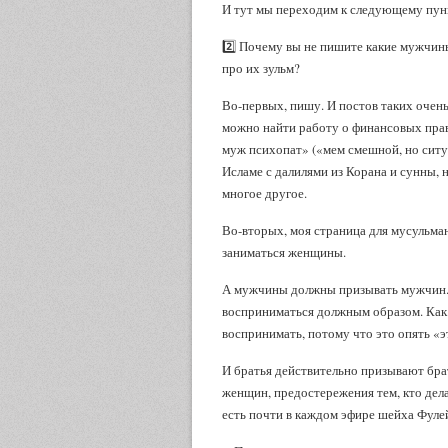
И тут мы переходим к следующему пун
2️⃣ Почему вы не пишите какие мужчин
про их зульм?
Во-первых, пишу. И постов таких очень
можно найти работу о финансовых права
муж психопат» («мем смешной, но ситу
Исламе с далилями из Корана и сунны,
многое другое.
Во-вторых, моя страница для мусульман
заниматься женщины.
А мужчины должны призывать мужчин. 
восприниматься должным образом. Как 
воспринимать, потому что это опять «эт
И братья действительно призывают бра
женщин, предостережения тем, кто дела
есть почти в каждом эфире шейха Фуле