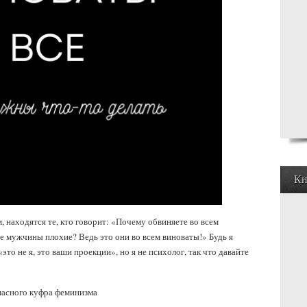
Кн
, находятся те, кто говорит: «Почему обвиняете во всем
е мужчины плохие? Ведь это они во всем виноваты!» Будь я
это не я, это ваши проекции», но я не психолог, так что давайте
 опасного куфра феминизма