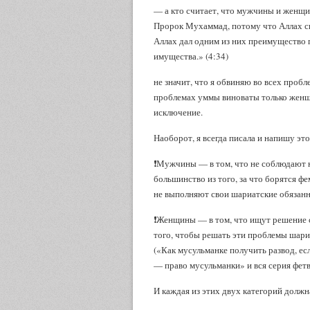
— а кто считает, что мужчины и женщи
Пророк Мухаммад, потому что Аллах с
Аллах дал одним из них преимущество 
имущества.» (4:34)
не значит, что я обвиняю во всех пробл
проблемах уммы виноваты только женщ
исключение.
Наоборот, я всегда писала и напишу 
❗️Мужчины — в том, что не соблюдают 
большинство из того, за что борятся 
не выполняют свои шариатские обязан
❗️Женщины — в том, что ищут решение 
того, чтобы решать эти проблемы шари
(«Как мусульманке получить развод, ес
— право мусульманки» и вся серия фет
И каждая из этих двух категорий должна