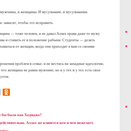
и мужчины, и женщины. И мусульмане, и мусульманки.
ас зависит, чтобы это исправить.
щина — тоже человек, и не давал Аллах права даже ее мужу
ава и ставить ее в положение рабыни. Студенты — делать
иваться от женщин, когда они приходят к вам со своими
шения проблем в семье, и не вестись на западные идеологии,
что женщина не равна мужчине, но и у тех и у тех есть свои
ругом.
gram
Mail.Ru
Odnoklassniki
 я бы была как Хадиджа?
действительна. Аллах же клянется кем и чем пожелает.
новы»