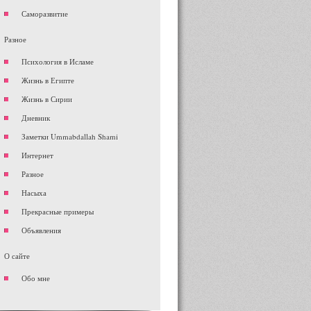
Саморазвитие
Разное
Психология в Исламе
Жизнь в Египте
Жизнь в Сирии
Дневник
Заметки Ummabdallah Shami
Интернет
Разное
Насыха
Прекрасные примеры
Объявления
О сайте
Обо мне