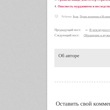
Опасность мурджиитов и последств
Рубрика:
Брак
,
Права женщины в Исламе
Предыдущий пост: ←
В чем мудрост
Следующий пост:
Обращение к мужь
Об авторе
Оставить свой комме