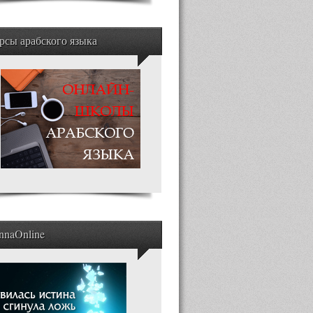
рсы арабского языка
nnaOnline