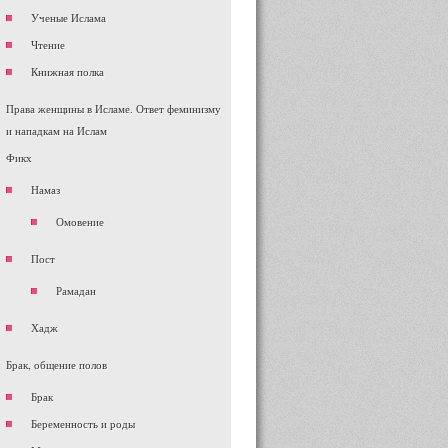
Ученые Ислама
Чтение
Книжная полка
Права женщины в Исламе. Ответ феминизму
и нападкам на Ислам
Фикх
Намаз
Омовение
Пост
Рамадан
Хадж
Брак, общение полов
Брак
Беременность и роды