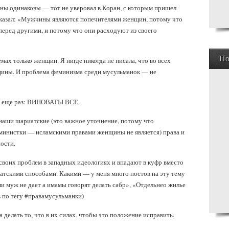
ны одинаковы — тот не уверовал в Коран, с которым пришел
казал: «Мужчины являются попечителями женщин, потому что
перед другими, и потому что они расходуют из своего
По
емах только женщин. Я нигде никогда не писала, что во всех
ины. И проблема феминизма среди мусульманок — не
это еще раз: ВИНОВАТЫ ВСЕ.
наши шариатские (это важное уточнение, потому что
феминистки — исламскими правами женщины не является) права и
ности.
своих проблем в западных идеологиях и впадают в куфр вместо
атскими способами. Какими — у меня много постов на эту тему
ли муж не дает а имамы говорят делать сабр», «Отдельнео жилье
в по тегу #правамусульманки)
 делать то, что в их силах, чтобы это положение исправить.