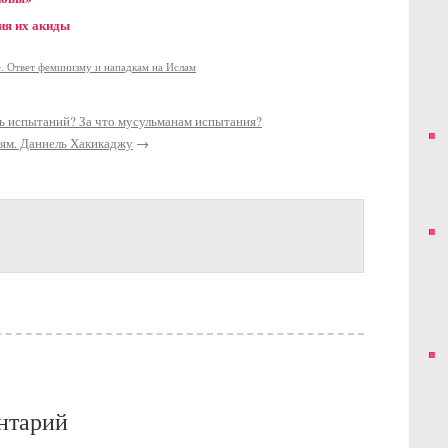
ия их акиды
. Ответ феминизму и нападкам на Ислам
ь испытаний? За что мусульманам испытания?
ям. Даниель Хакикаджу
→
нтарий