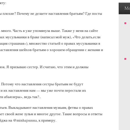
кту:
М
ы плохие? Почему не делаете наставления братьям? Где посты
 много. Часть я уже упомянула выше. Также у меня на сайте
х мусульманки в браке (написал мой муж), «Что делать,если
ация страшная»), множество статьей о правах мусульманки в
 наставления шейхов братьям о хорошем обращении с женами и
ок. Я призываю сестер. И считаю, что этим и должны
Потому что наставления сестры братьям не будут
и их наставления нам — мы уже почти перестали их
и абьюзеры», ведь так?..
тьев. Выкладывают наставления мужьям, фетвы о правах
ет своей жене зульм и многое другое. Такие вопросы и ответы
йджа на @minhajsunna, к примеру.