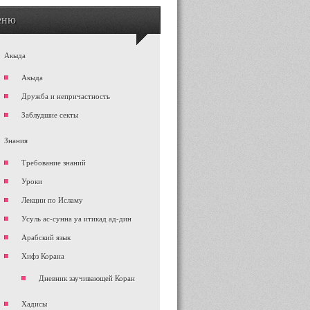
еню
Акыда
Акыда
Дружба и непричастность
Заблудшие секты
Знания
Требование знаний
Уроки
Лекции по Исламу
Усуль ас-сунна уа итикад ад-дин
Арабский язык
Хифз Корана
Дневник заучивающей Коран
Хадисы