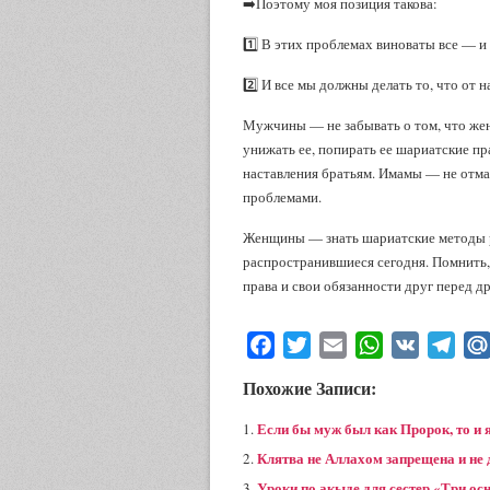
➡️Поэтому моя позиция такова:
1️⃣ В этих проблемах виноваты все — 
2️⃣ И все мы должны делать то, что от н
Мужчины — не забывать о том, что жен
унижать ее, попирать ее шариатские пр
наставления братьям. Имамы — не отмах
проблемами.
Женщины — знать шариатские методы ре
распространившиеся сегодня. Помнить, 
права и свои обязанности друг перед д
Facebook
Twitter
Email
WhatsApp
VK
Tele
Похожие Записи:
Если бы муж был как Пророк, то и
Клятва не Аллахом запрещена и не 
Уроки по акыде для сестер «Три ос