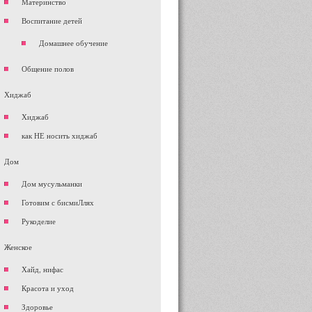
Материнство
Воспитание детей
Домашнее обучение
Общение полов
Хиджаб
Хиджаб
как НЕ носить хиджаб
Дом
Дом мусульманки
Готовим с бисмиЛлях
Рукоделие
Женское
Хайд, нифас
Красота и уход
Здоровье