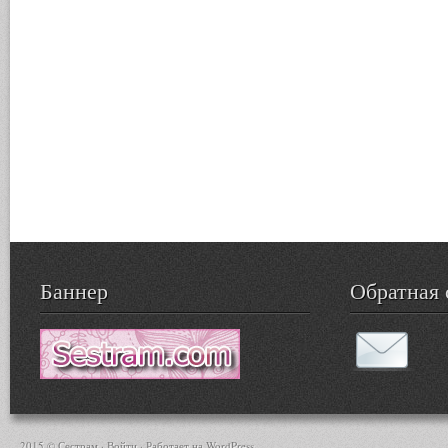
Баннер
Обратная 
2015 © Сестрам ·
Войти
· Работает на
WordPress