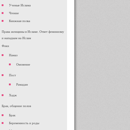
Ученые Ислама
Чтение
Книжная полка
Права женщины в Исламе. Ответ феминизму
и нападкам на Ислам
Фикх
Намаз
Омовение
Пост
Рамадан
Хадж
Брак, общение полов
Брак
Беременность и роды