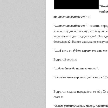
“Когд
увиди
то отсчитывайте его“
1
“…отсчитывайте его”
– значит, опре
количеству дней в месяце, что в лунном
надо довести до тридцати дней. Это еди
богословов
2
. На это указывают следую
“….А если он будет скрыт от вас, т
В другой версии:
“…доводите до полного числа”.
Все указанные версии содержатся в “
В другом хадисе передаётся от Абу Хур
сказал:
“Когда увидите новый месяц, постите