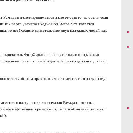
а Рамадан может приниматься даже от одного человека, если
ти
Что касается
, как на это указывает хадис Ибн Умара.
яца, то необходимо свидетельство двух надежных людей
, как
 празднике Аль-Фитр
8
должно исходить только от правителя
учреждённых этим правителем для исполнения данной функции
9
.
 оповестить об этом правителя или его заместителя по данному
ъявления о наступлении и окончании Рамадана, которые
совой информации, при условии, что эти объявления исходят
в
10
.
й месяц, является желательным для всех мусульман