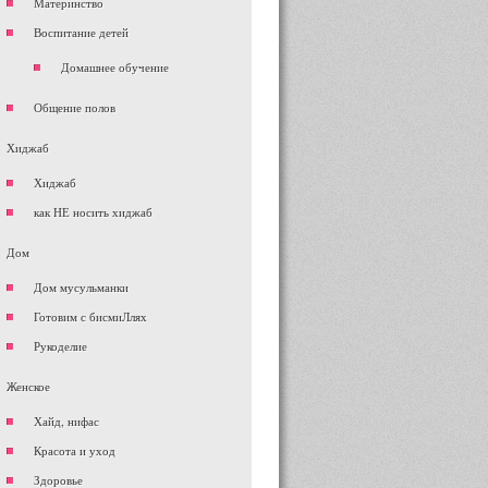
Материнство
Воспитание детей
Домашнее обучение
Общение полов
Хиджаб
Хиджаб
как НЕ носить хиджаб
Дом
Дом мусульманки
Готовим с бисмиЛлях
Рукоделие
Женское
Хайд, нифас
Красота и уход
Здоровье