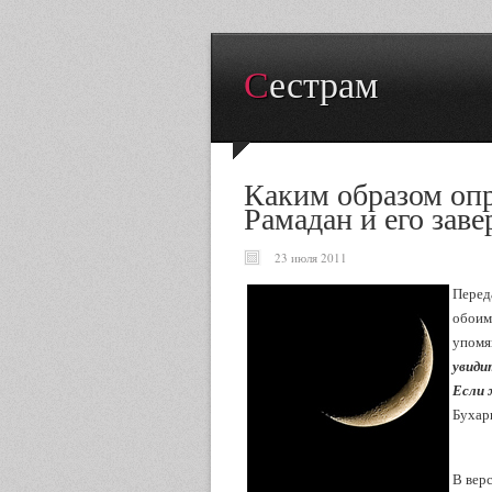
Сестрам
Каким образом опр
Рамадан и его зав
23 июля 2011
Перед
обоим
упомян
увиди
Если 
Бухар
В вер