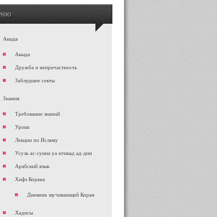
еню
Акыда
Акыда
Дружба и непричастность
Заблудшие секты
Знания
Требование знаний
Уроки
Лекции по Исламу
Усуль ас-сунна уа итикад ад-дин
Арабский язык
Хифз Корана
Дневник заучивающей Коран
Хадисы