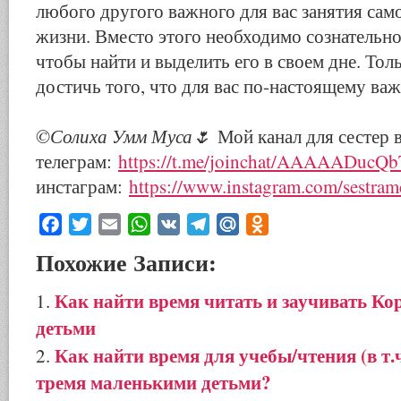
любого другого важного для вас занятия сам
жизни. Вместо этого необходимо сознательно
чтобы найти и выделить его в своем дне. Тол
достичь того, что для вас по-настоящему важ
©️
Солиха Умм Муса
🌷
Мой канал для сестер 
телеграм:
https://t.me/joinchat/AAAAADuc
инстаграм:
https://www.instagram.com/sestra
Facebook
Twitter
Email
WhatsApp
VK
Telegram
Mail.Ru
Odnoklassniki
Похожие Записи:
Как найти время читать и заучивать Ко
детьми
Как найти время для учебы/чтения (в т.ч.
тремя маленькими детьми?