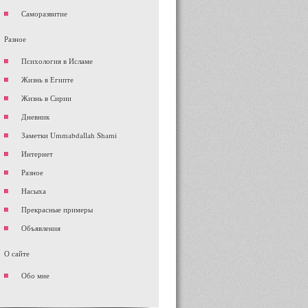
Саморазвитие
Разное
Психология в Исламе
Жизнь в Египте
Жизнь в Сирии
Дневник
Заметки Ummabdallah Shami
Интернет
Разное
Насыха
Прекрасные примеры
Объявления
О сайте
Обо мне