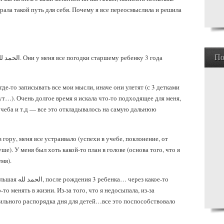
брала такой путь для себя. Почему я все переосмыслила и решила
По
де-то записывать все мои мысли, иначе они улетят (с 3 детками
т…). Очень долгое время я искала что-то подходящее для меня,
учеба и т.д — все это откладывалось на самую дальнюю
 гору, меня все устраивало (успехи в учебе, поклонение, от
ше). У меня был хоть какой-то план в голове (основа того, что я
мя).
ерез какое-то
то менять в жизни. Из-за того, что я недосыпала, из-за
ильного распорядка дня для детей…все это поспособствовало