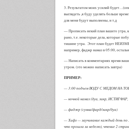
3. Результатом моих усилий будет…(опи
выглядеть ,я буду уделять больше време
для меня будут выполнены, и т.д
— Прописать некий план вашего утра, 
рано, т.е. некоторые дела, которые по
тишине утра. Этот план будет НЕИЗМЕ
например, фаджр намаз в 05:00, осталь
— Написать в комментариях время вашег
утром. (это можно написать завтра)
ПРИМЕР:
— 3:00 подъем ВОДУ С МЕДОМ НА ТОЩАК
— ночной намаз (дуа, зикр, ИСТИГФАР
— фаджр (сунна/фард/зикр/дуа)
— Хифз — заучивание каждый день по 3
что прошла за неделю), чтение 2 стр