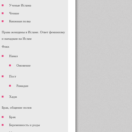
Ученые Ислама
Чтение
Книжная полка
Права женщины в Исламе. Ответ феминизму
и нападкам на Ислам
Фикх
Намаз
Омовение
Пост
Рамадан
Хадж
Брак, общение полов
Брак
Беременность и роды