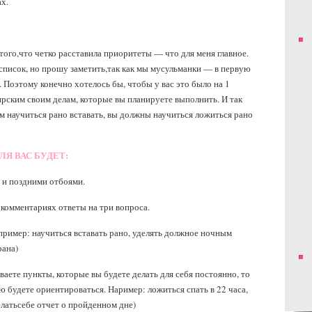
х.
 того,что четко расставила приоритеты — что для меня главное.
писок, но прошу заметить,так как мы мусульманки — в первую
. Поэтому конечно хотелось бы, чтобы у вас это было на 1
ирским своим делам, которые вы планируете выполнить. И так
м научиться рано вставать, вы должны научиться ложиться рано
ЛЯ ВАС БУДЕТ:
и поздними отбоями.
комментариях ответы на три вопроса.
пример: научиться вставать рано, уделять должное ночным
рана)
аете пункты, которые вы будете делать для себя постоянно, то
ую будете ориентироваться. Наример: ложиться спать в 22 часа,
елатьсебе отчет о пройденном дне)