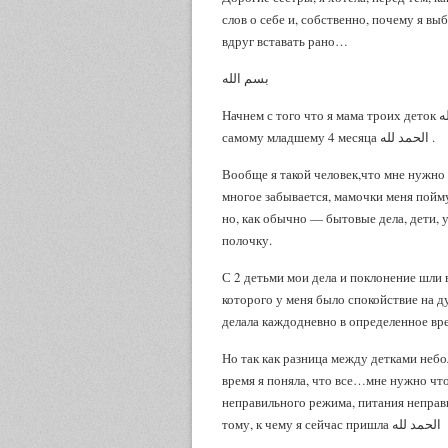
слов о себе и, собственно, почему я вы
вдруг вставать рано…
بسم الله
Начнем с того что я мама троих деток الحمد لله. Они у меня все погодки старшему ребенку 3 года
самому младшему 4 месяца الحمد لله .
Вообще я такой человек,что мне нужно г
многое забывается, мамочки меня пойму
но, как обычно — бытовые дела, дети, 
полочку.
С 2 детьми мои дела и поклонение шли в
которого у меня было спокойствие на ду
делала каждодневно в определенное вре
Но так как разница между детками небольшая الحمد لله, после рождения 3 ребенка… ч
время я поняла, что все…мне нужно что-
неправильного режима, питания неправ
тому, к чему я сейчас пришла الحمد لله