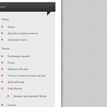
еню
Акыда
Акыда
Дружба и непричастность
Заблудшие секты
Знания
Требование знаний
Уроки
Лекции по Исламу
Усуль ас-сунна уа итикад ад-дин
Арабский язык
Хифз Корана
Дневник заучивающей Коран
Хадисы