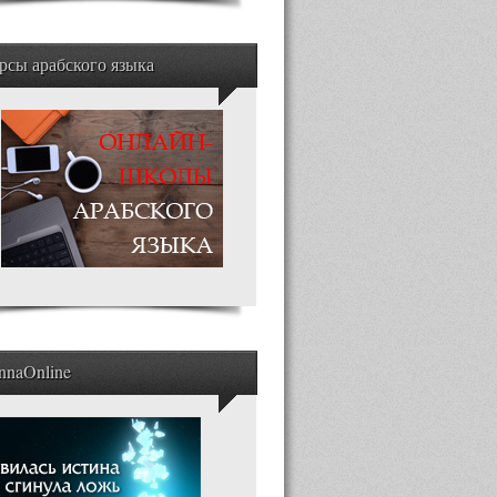
рсы арабского языка
nnaOnline