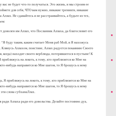
у вас не будет что-то получаться. Это жизнь, и мы строим ее
поймете для себя, ЧТО вам нужно, никакие тренинги, никакие
Аллах. Не сдавайтесь и не расстраивайтесь, а будьте из тех,
аем:
т доволен им Аллах, что Посланник Аллаха, да благословит его
 “Я буду таким, каким считает Меня раб Мой, и Я нахожусь
я. Клянусь Аллахом, поистине, Аллах радуется покаянию Своего
я, когда) находит своего верблюда, потерявшегося в пустыне! К
Я приближусь на локоть, к тому, кто приблизится ко Мне на
и кто-нибудь направится ко Мне шагом, то Я брошусь к нему
ь, Я приближусь на локоть, к тому, кто приблизится ко Мне на
и кто-нибудь направится ко Мне шагом, то Я брошусь к нему
 эти слова субханаЛлах.
 ради Аллаха ради его довольства. Делайте постоянно дуа,