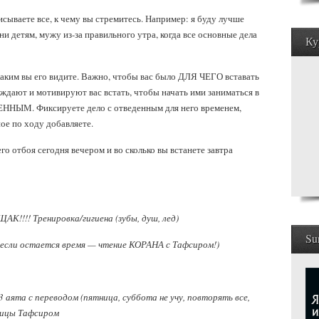
сываете все, к чему вы стремитесь. Например: я буду лучше
ни детям, мужу из-за правильного утра, когда все основные дела
Ку
каким вы его видите. Важно, чтобы вас было ДЛЯ ЧЕГО вставать
буждают и мотивируют вас встать, чтобы начать ими заниматься в
ННЫМ. Фиксируете дело с отведенным для него временем,
ное по ходу добавляете.
о отбоя сегодня вечером и во сколько вы встанете завтра
!!!! Тренировка/гигиена (зубы, душ, лед)
Su
, если остается время — чтение КОРАНА с Тафсиром!)
 аята с переводом (пятница, суббота не учу, повторять все,
аницы Тафсиром