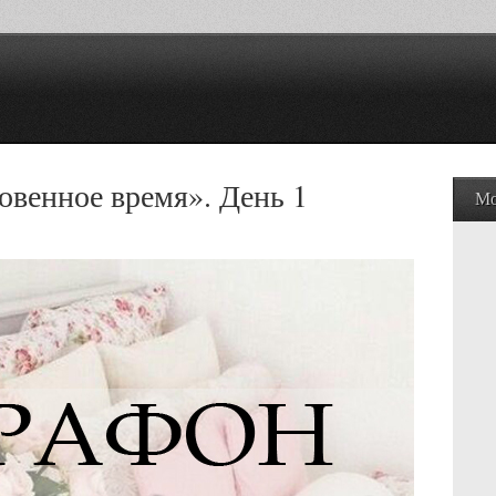
венное время». День 1
Мо