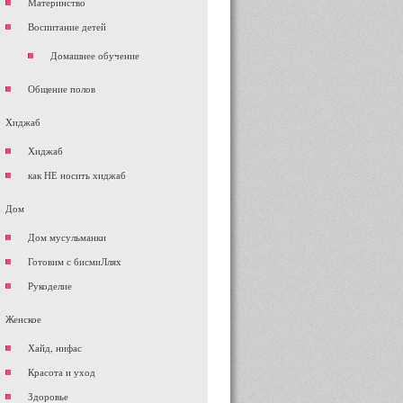
Материнство
Воспитание детей
Домашнее обучение
Общение полов
Хиджаб
Хиджаб
как НЕ носить хиджаб
Дом
Дом мусульманки
Готовим с бисмиЛлях
Рукоделие
Женское
Хайд, нифас
Красота и уход
Здоровье