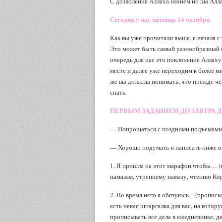
С дозволения Аллаха начнем ин ша Алла
Сегодня у нас пятница 14 октября.
Как вы уже прочитали выше, я начала с
Это может быть самый разнообразный с
очередь для нас это поклонение Аллаху
месте и далее уже переходим к более м
же вы должны понимать, что прежде че
спать.
ПЕРВЫМ ЗАДАНИЕМ ДО ЗАВТРА Д
— Попрощаться с поздними подъемами 
— Хорошо подумать и написать ниже в 
1. Я пришла на этот марафон чтобы… (
намазам, утреннему намазу, чтению Ко
2. Во время него я обязуюсь…(прописыв
есть некая шпаргалка для вас, на котор
прописывать все дела в ежедневнике, д