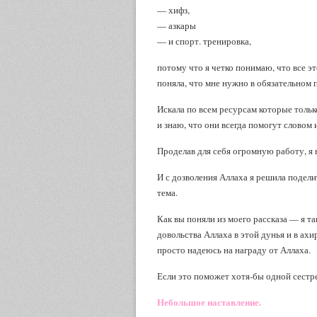
— хифз,
— азкары
— и спорт. тренировка,
потому что я четко понимаю, что все эт
поняла, что мне нужно в обязательном п
Искала по всем ресурсам которые только
Проделав для себя огромную работу, я 
И с дозволения Аллаха я решила поделит
тема.
Как вы поняли из моего рассказа — я та
довольства Аллаха в этой дунья и в ахир
просто надеюсь на награду от Аллаха.
Если это поможет хотя-бы одной сестр
Небольшое наставление.