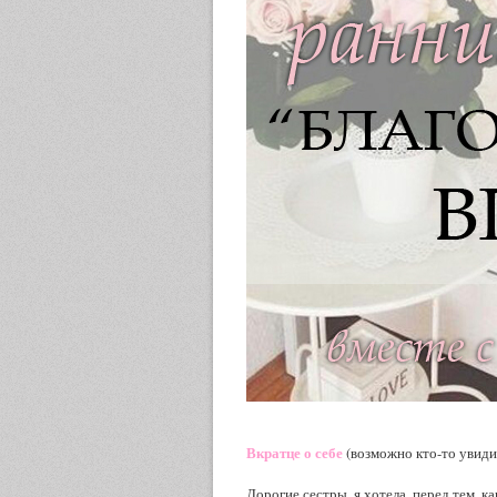
Вкратце о себе
(возможно кто-то увиди
Дорогие сестры, я хотела, перед тем, к