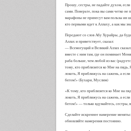
Прошу, сестры, не падайте духом, если 
сами. Поверьте, пока вы сами четко не 
марафоны не принесут вам пользы ин ша 
кто первыми идет к Аллаху, а как мы зн
Передают со слов Абу Хурайры, да буде
Аллах и приветствует, сказал:
— Всемогущий и Великий Аллах сказал:
вместе с ним там, где он поминает Мен
раба больше, чем любой из вас (радуетс
тому, кто приблизится ко Мне на пядь, 
локоть, Я приближусь на сажень, а есл
бегом!» (Бухари, Муслим)
«К тому, кто приблизится ко Мне на пяд
локоть, Я приближусь на сажень, а есл
бегом!» — только вдумайтесь, сестры, в
Сделайте искреннее намерение меняться
обновляйте намерения постоянно.