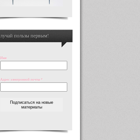
лучай пользы первым!
Имя
Адрес электронной почты
*