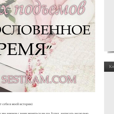
Кн
т себя в моей истории)
ак мы начнем с вами меняться ин ша Аллах, написать несколько