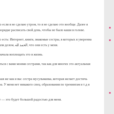
о если я не сделаю утром, то я не сделаю это вообще. Далее я
орядке расписать свой день, чтобы не было каши в голове.
 есть: Интернет, книги, знакомые сестры, в которых я уверенна
и знаю, что они всегда помогут словом или делом, الحمد لله, что они есть у меня.
начала воплощать это в жизнь.
ься с вами моими сестрами, так как для многих это актуальная
кая же как и вы: сестра мусульманка, которая желает достичь
а. У меня нет никакого спец. образования по тренингам и т.д я
е — это будет большой радостью для меня.