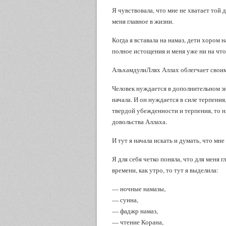
Я чувствовала, что мне не хватает той 
меня главное в жизни.
Когда я вставала на намаз, дети хором н
полное истощения и меня уже ни на что
АльхамдулиЛлях Аллах облегчает своим
Человек нуждается в дополнительном зн
начала. И он нуждается в силе терпени
твердой убежденности и терпения, то н
довольства Аллаха.
И тут я начала искать и думать, что мне
Я для себя четко поняла, что для меня 
времени, как утро, то тут я выделила:
— ночные намазы,
— сунна,
— фаджр намаз,
— чтение Корана,