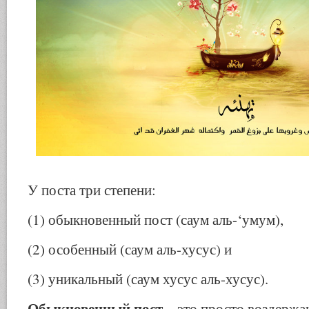
У поста три степени:
(1) обыкновенный пост (саум аль-‘умум),
(2) особенный (саум аль-хусус) и
(3) уникальный (саум хусус аль-хусус).
Обыкновенный пост
– это просто воздержан