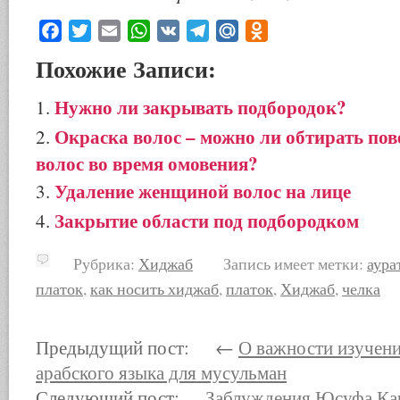
Facebook
Twitter
Email
WhatsApp
VK
Telegram
Mail.Ru
Odnoklassniki
Похожие Записи:
Нужно ли закрывать подбородок?
Окраска волос – можно ли обтирать по
волос во время омовения?
Удаление женщиной волос на лице
Закрытие области под подбородком
Рубрика:
Хиджаб
Запись имеет метки:
аура
платок
,
как носить хиджаб
,
платок
,
Хиджаб
,
челка
Предыдущий пост: ←
О важности изучени
арабского языка для мусульман
Следующий пост:
Заблуждения Юсуфа Ка