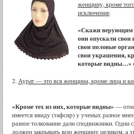
женщину, кроме того
исключение
.
«Скажи верующим 
они опускали свои 
свои половые орга
свои украшения, кр
которые видны…»
2.
Аурат — это вся женщина, кроме лица и ки
«Кроме тех из них, которые видны»
— отно
имеется ввиду (тафсир) у ученых разное мне
разное толкование дали сподвижники. Одни с
должен закрывать всю женщину целиком, а эт