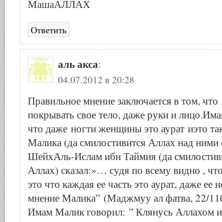
МашаАЛЛАХ
Ответить
аль акса
:
04.07.2012 в 20:28
Правильное мнение заключается в том, что
покрывать свое тело, даже руки и лицо.Има
что даже ногти женщины это аурат иэто та
Малика (да смилостивится Аллах над ними 
ШейхАль-Ислам ибн Таймия (да смилостив
Аллах) сказал:»… судя по всему видно , чт
это что каждая ее часть это аурат, даже ее н
мнение Малика” (Маджмуу ал фатва, 22/110
Имам Малик говорил: ” Клянусь Аллахом и