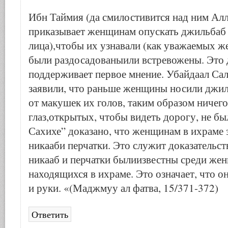
Ибн Таймия (да смилостивится над ним Алл
приказывает женщинам опускать джильбаб 
лица),чтобы их узнавали (как уважаемых ж
были раздосадованыили встревожены. Это 
поддерживает первое мнение. Убайдаал Сал
заявили, что раньше женщины носили джи
от макушек их голов, таким образом ничего
глаз,открытых, чтобы видеть дорогу, не бы
Сахихе” доказано, что женщинам в ихраме 
никааби перчатки. Это служит доказательст
никааб и перчатки былиизвестны среди же
находящихся в ихраме. Это означает, что 
и руки. «(Маджмуу ал фатва, 15/371-372)
Ответить