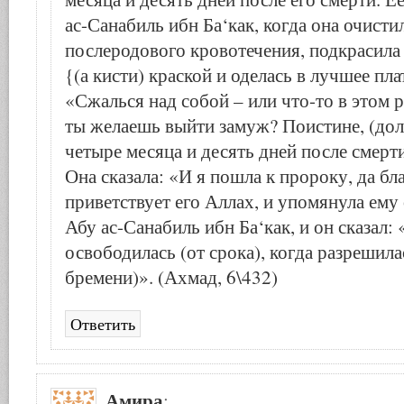
ас-Санабиль ибн Ба‘как, когда она очисти
послеродового кровотечения, подкрасила 
{(а кисти) краской и оделась в лучшее плат
«Сжалься над собой – или что-то в этом р
ты желаешь выйти замуж? Поистине, (до
четыре месяца и десять дней после смерт
Она сказала: «И я пошла к пророку, да бл
приветствует его Аллах, и упомянула ему 
Абу ас-Санабиль ибн Ба‘как, и он сказал:
освободилась (от срока), когда разрешила
бремени)». (Ахмад, 6\432)
Ответить
Амира
: