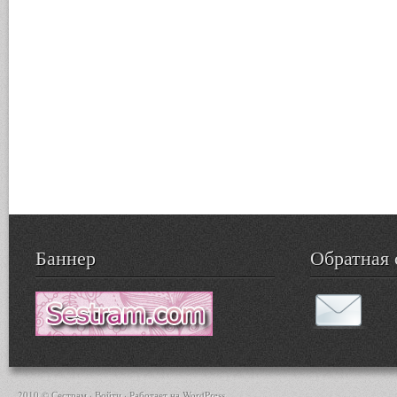
Баннер
Обратная 
2010 © Сестрам ·
Войти
· Работает на
WordPress