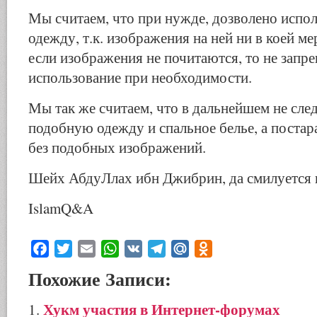
Мы считаем, что при нужде, дозволено испо
одежду, т.к. изображения на ней ни в коей ме
если изображения не почитаются, то не запр
использование при необходимости.
Мы так же считаем, что в дальнейшем не сле
подобную одежду и спальное белье, а постара
без подобных изображений.
Шейх АбдуЛлах ибн Джибрин, да смилуется 
IslamQ&A
Facebook
Twitter
Email
WhatsApp
VK
Telegram
Mail.Ru
Odnoklassniki
Похожие Записи:
Хукм участия в Интернет-форумах