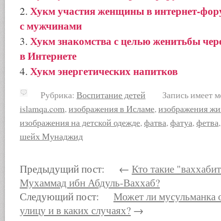
Хукм участия женщины в интернет-фору
с мужчинами
Хукм знакомства с целью женитьбы чер
в Интернете
Хукм энергетических напитков
Рубрика:
Воспитание детей
Запись имеет м
islamqa.com
,
изображения в Исламе
,
изображения жи
изображения на детской одежде
,
фатва
,
фатуа
,
фетва
шейх Мунаджид
Предыдущий пост: ←
Кто такие "ваххаби
Мухаммад ибн Абдуль-Ваххаб?
Следующий пост:
Может ли мусульманка 
улицу и в каких случаях?
→