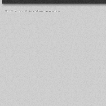
2010 © Сестрам ·
Войти
· Работает на
WordPress