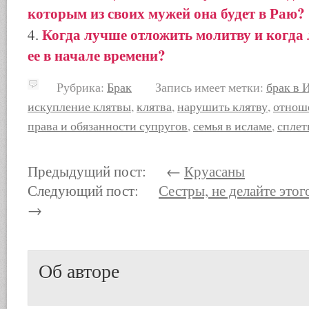
которым из своих мужей она будет в Раю?
Когда лучше отложить молитву и когда
ее в начале времени?
Рубрика:
Брак
Запись имеет метки:
брак в 
искупление клятвы
,
клятва
,
нарушить клятву
,
отнош
права и обязанности супругов
,
семья в исламе
,
сплет
Предыдущий пост: ←
Круасаны
Следующий пост:
Сестры, не делайте это
→
Об авторе