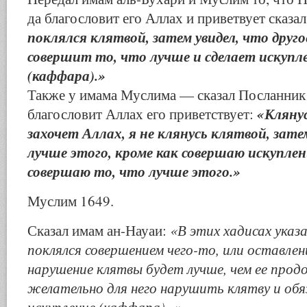
да благословит его Аллах и приветвует сказал
поклялся клятвой, затем увидел, что друго
совершит то, что лучше и сделает искупл
(каффара).»
Также у имама Муслима — сказал Посланник 
«Клянус
благословит Аллах его приветствует:
захочет Аллах, я не клянусь клятвой, зат
лучше этого, кроме как совершаю искупле
совершаю то, что лучше этого.»
Муслим 1649.
«В этих хадисах указ
Сказал имам ан-Науаи:
поклялся совершением чего-то, или оставлен
нарушение клятвы будет лучше, чем ее прод
желательно для него нарушить клятву и обя
искупление (каффара). «