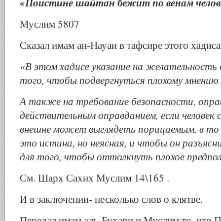
«Поистине шайтан бежит по венам челов
Муслим 5807
Сказал имам ан-Науаи в тафсире этого хадиса
«В этом хадисе указание на желательность
того, чтобы подвергнуться плохому мнению л
А также на требование безопасности, опра
действительным оправданием, если человек 
внешне может выглядеть порицаемым, в то 
это истина, но неясная, и чтобы он разъясн
для того, чтобы оттолкнуть плохое предпо
См. Шарх Сахих Муслим 14\165 .
И в заключении- несколько слов о клятве.
Передал имам аль-Бухари и Муслим то, что 