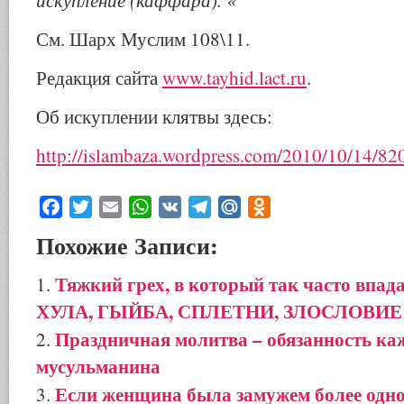
См. Шарх Муслим 108\11.
Редакция сайта
www.tayhid.lact.ru
.
Об искуплении клятвы здесь:
http://islambaza.wordpress.com/2010/10/14/82
Facebook
Twitter
Email
WhatsApp
VK
Telegram
Mail.Ru
Odnoklassniki
Похожие Записи:
Тяжкий грех, в который так часто впа
ХУЛА, ГЫЙБА, СПЛЕТНИ, ЗЛОСЛОВИЕ
Праздничная молитва – обязанность ка
мусульманина
Если женщина была замужем более одног