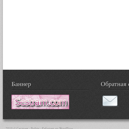
Баннер
Обратная 
2010 © Сестрам ·
Войти
· Работает на
WordPress