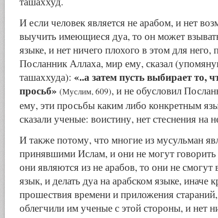
ташаххуд.
И если человек является не арабом, и нет во
выучить имеющиеся дуа, то он может взывать
языке, и нет ничего плохого в этом для него,
Посланник Аллаха, мир ему, сказал (упомяну
«..а затем пусть выбирает то, ч
ташаххуда):
просьб»
, и не обусловил Послан
(Муслим, 609)
ему, эти просьбы каким либо конкретным яз
сказали ученые: воистину, нет стеснения на н
И также потому, что многие из мусульман яв
принявшими Ислам, и они не могут говорить (
они являются из не арабов, то они не смогут
язык, и делать дуа на арабском языке, иначе 
прошествия времени и приложения стараний,
облегчили им ученые с этой стороны, и нет н