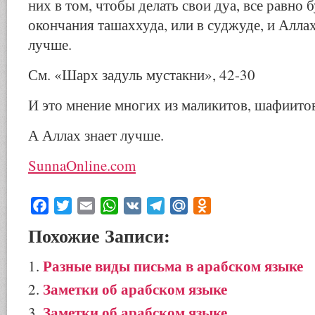
них в том, чтобы делать свои дуа, все равно 
окончания ташаххуда, или в суджуде, и Алла
лучше.
См. «Шарх задуль мустакни», 42-30
И это мнение многих из маликитов, шафиитов
А Аллах знает лучше.
SunnaOnline.com
Facebook
Twitter
Email
WhatsApp
VK
Telegram
Mail.Ru
Odnoklassniki
Похожие Записи:
Разные виды письма в арабском языке
Заметки об арабском языке
Заметки об арабском языке