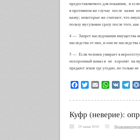
предоставляемого для покаяния, и если
в противном же случае после казни ил
казну; некоторые же считают, что иму
пользу мусульман сразу после того, как
4 — Запрет наследования имущества ме
наследства от них, и они не наследства 
5 — Если человек умирает в вероотсту
похоронный намаз и не хоронят на м
предают земле где угодно, но только н
Facebook
Twitter
Email
WhatsApp
VK
Tele
Куфр (неверие): оп
29 июня 2010
Прокомментиров