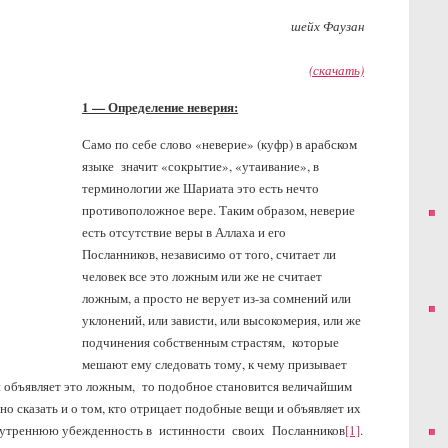
шейх Фаузан
(скачать)
1 — Определение неверия:
Само по себе слово «неверие» (куфр) в арабском
языке значит «сокрытие», «утаивание», в
терминологии же Шариата это есть нечто
противоположное вере. Таким образом, неверие
есть отсутствие веры в Аллаха и его
Посланников, независимо от того, считает ли
человек все это ложным или же не считает
ложным, а просто не верует из-за сомнений или
уклонений, или зависти, или высокомерия, или же
подчинения собственным страстям, которые
мешают ему следовать тому, к чему призывает
и объявляет это ложным, то подобное становится величайшим
о сказать и о том, кто отрицает подобные вещи и объявляет их
утреннюю убежденность в истинности своих Посланников
[1]
.