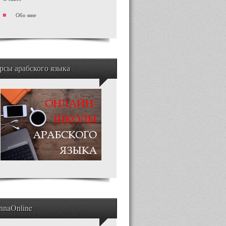
Обо мне
рсы арабского языка
nnaOnline