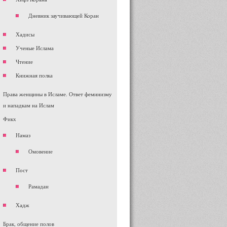
Дневник заучивающей Коран
Хадисы
Ученые Ислама
Чтение
Книжная полка
Права женщины в Исламе. Ответ феминизму
и нападкам на Ислам
Фикх
Намаз
Омовение
Пост
Рамадан
Хадж
Брак, общение полов