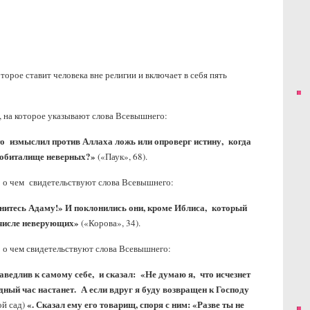
орое ставит человека вне религии и включает в себя пять
 на которое указывают слова Всевышнего:
то измыслил против Аллаха ложь или опроверг истину, когда
е обиталище неверных?»
(«Паук», 68).
 о чем свидетельствуют слова Всевышнего:
нитесь Адаму!» И поклонились они, кроме Иблиса, который
в числе неверующих»
(«Корова», 34).
 о чем свидетельствуют слова Всевышнего:
аведлив к самому себе, и сказал: «Не думаю я, что исчезнет
дный час настанет. А если вдруг я буду возвращен к Господу
«. Сказал ему его товарищ, споря с ним: «Разве ты не
ой сад)