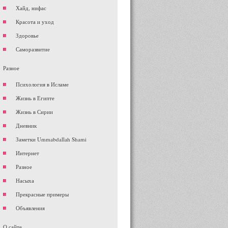
Хайд, нифас
Красота и уход
Здоровье
Саморазвитие
Разное
Психология в Исламе
Жизнь в Египте
Жизнь в Сирии
Дневник
Заметки Ummabdallah Shami
Интернет
Разное
Насыха
Прекрасные примеры
Объявления
О сайте