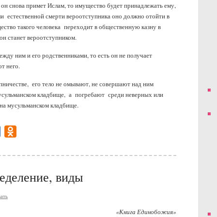
 он снова примет Ислам, то имущество будет принадлежать ему,
и естественной смерти вероотступника оно должно отойти в
щество такого человека переходит в общественную казну в
 он станет вероотступником.
жду ним и его родственниками, то есть он не получает
от него.
пничестве, его тело не омывают, не совершают над ним
усульманском кладбище, а погребают среди неверных или
е на мусульманском кладбище.
gram
Mail.Ru
Odnoklassniki
ределение, виды
ать
«Книга Единобожия»