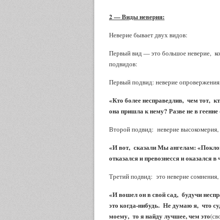
2 — Виды неверия:
Неверие бывает двух видов:
Первый вид — это большое неверие, кот
подвидов:
Первый подвид: неверие опровержения,
«Кто более несправедлив, чем тот, к
она пришла к нему? Разве не в геенн
Второй подвид: неверие высокомерия,
«И вот, сказали Мы ангелам: «Покло
отказался и превознесся и оказался 
Третий подвид: это неверие сомнения,
«И вошел он в свой сад, будучи неспр
это когда-нибудь. Не думаю я, что су
моему, то я найду лучшее, чем это
(св