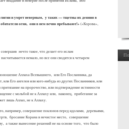
ает впадание в неверие после принятия Ислама, ибо
религии и умрет неверным, у таких — тщетны их деяния в
битатели огня, они в нем вечно пребывают!»
(«Корова»,
совершив нечто такое, что делает его ислам
По
насчитывается немало, но все они сводятся к четырем
поношение Аллаха Всевышнего, или Его Посланника, да
т, или Его ангелов или кого-нибудь из других Посланников, или
и притязание на пророчество, или подтверждение истинности
бращение с мольбой не к Аллаху или, наконец, прибегание за
жет лишь Аллах, не к Аллаху.
о, например, совершение поклонов перед идолами, деревьями,
ертв, бросание Корана в нечистое место, совершение
му, а также вынесение решений не на основе того, что было