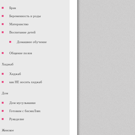
Брак
Беременность и роды
Материнство
Воспитание детей
Домашнее обучение
Общение полов
Хиджаб
Хиджаб
как НЕ носить хиджаб
Дом
Дом мусульманки
Готовим с бисмиЛлях
Рукоделие
Женское