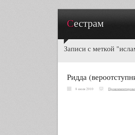
Сестрам
Записи с меткой "исла
Ридда (вероотступн
8 июля 2010
Прокомментирова