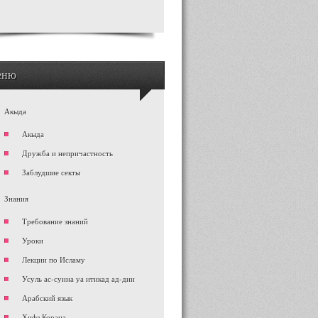
еню
Акыда
Акыда
Дружба и непричастность
Заблудшие секты
Знания
Требование знаний
Уроки
Лекции по Исламу
Усуль ас-сунна уа итикад ад-дин
Арабский язык
Хифз Корана