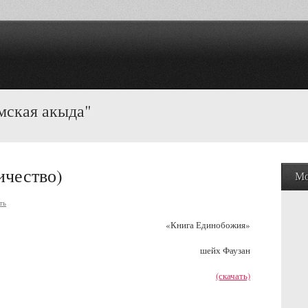
мская акыда"
ичество)
Мо
ть
«Книга Единобожия»
шейх Фаузан
(скачать)