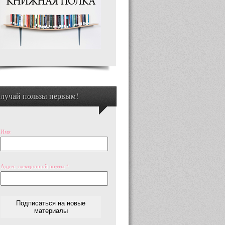
лучай пользы первым!
Имя
Адрес электронной почты
*