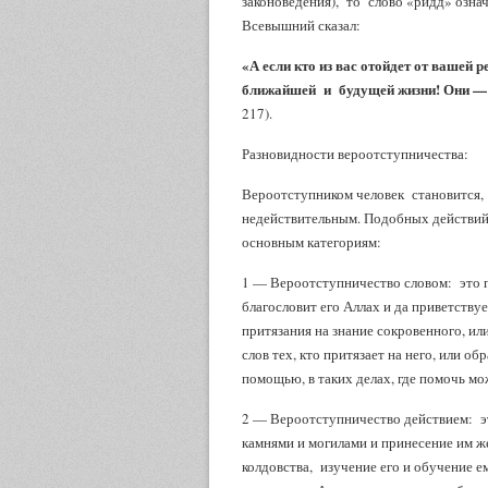
законоведения), то слово «ридд» означ
Всевышний сказал:
«А если кто из вас отойдет от вашей 
ближайшей и будущей жизни! Они — о
217).
Разновидности вероотступничества:
Вероотступником человек становится, 
недействительным. Подобных действий 
основным категориям:
1 — Вероотступничество словом: это 
благословит его Аллах и да приветствуе
притязания на знание сокровенного, ил
слов тех, кто притязает на него, или о
помощью, в таких делах, где помочь мо
2 — Вероотступничество действием: эт
камнями и могилами и принесение им ж
колдовства, изучение его и обучение е