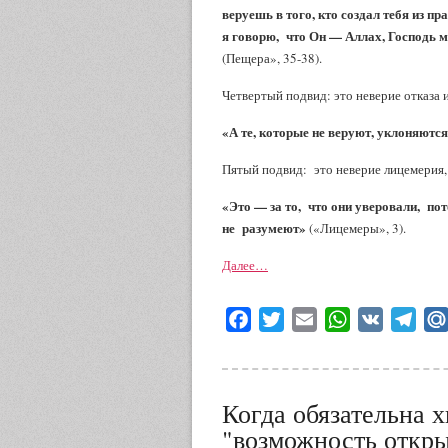
веруешь в того, кто создал тебя из п
я говорю, что Он — Аллах, Господь м
(Пещера», 35-38).
Четвертый подвид: это неверие отказа 
«А те, которые не веруют, уклоняются
Пятый подвид: это неверие лицемерия,
«Это — за то, что они уверовали, по
не разумеют»
(«Лицемеры», 3).
Далее…
Facebook
Twitter
Email
WhatsApp
VK
Tele
Когда обязательна х
"возможность откры