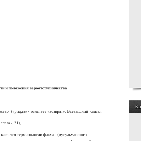
ти и положения вероотступничества
Кн
ество («ридда») означает «возврат». Всевышний сказал:
апеза», 21),
 же касается терминологии фикха (мусульманского