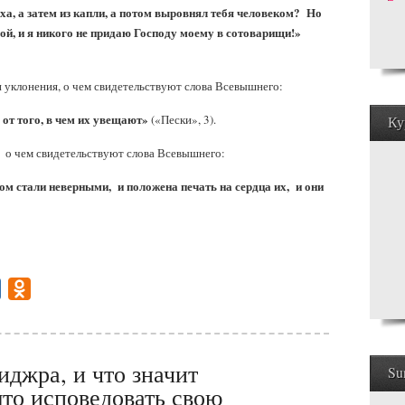
раха, а затем из капли, а потом выровнял тебя человеком? Но
ой, и я никого не придаю Господу моему в сотоварищи!»
и уклонения, о чем свидетельствуют слова Всевышнего:
 от того, в чем их увещают»
(«Пески», 3).
Ку
 о чем свидетельствуют слова Всевышнего:
том стали неверными, и положена печать на сердца их, и они
gram
Mail.Ru
Odnoklassniki
иджра, и что значит
Su
то исповедовать свою