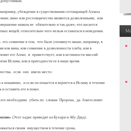
 допустимым.
например, убеждение в существовании сотоварищей Аллаха
еяние, вино или ростовщичество являются дозволенными, или
овершение намаза не обязательно и так далее, что касается
М
ых вещей, относительно чего нельзя оставаться в неведении.
это сомнение в том, что было упомянуто выше, например, в
 или вина, или сомнение в дозволенности хлеба, или в
ловит его Аллах и приветствует, или в истинности миссий
игии Ислама, или в пригодности ее в наше время.
ества, если оно имело место:
к покаянию, и если он покается и вернется к Исламу в течение
и оставить его в покое.
то его необходимо убить по словам Пророка, да благословит
елигию»
(Этот хадис приводят ал-Бухари и Абу Дауд).
яжаться своим имуществом в течение срока,