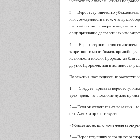
ниспослано Аллахом, считая подобное
3 — Вероотступничество убеждением, 
или убежденность в том, что прелюбод
что хлеб является запретным, или что с
общепризнанно дозволенных или запретн
4 — Вероотступничество сомнением — 
запретности многобожия, прелюбодеяния
истинности миссии Пророка, да благос
других Пророков, или в истинности рел
Положения, касающиеся вероотступнич
1 — Следует призвать вероотступника 
трех дней, то покаяние нужно принять 
2 — Если он откажется от покаяния, 
его Аллах и приветствует:
«Убейте того, кто поменяет свою р
3 — Вероотступнику запрещают распор