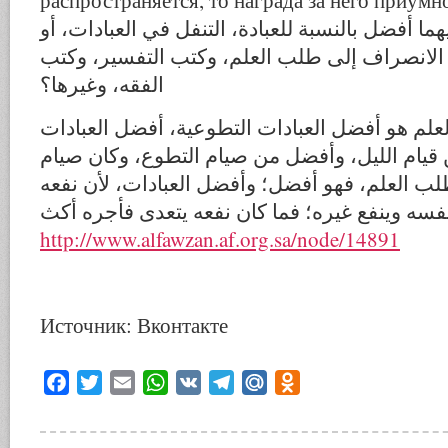
распространяется, то награда за него приумн
ا أفضل بالنسبة للعبادة، التنفل في العبادات، أو
و الانصراف إلى طلب العلم، وكتب التفسير، وكتب
الفقه، وغيرها؟
لم هو أفضل العبادات التطوعية، أفضل العبادات
قيام الليل، وأفضل من صيام التطوع، وكان صيام
لب العلم، فهو أفضل؛ وأفضل العبادات، لأن نفعه
نفسه وينفع غيره؛ فما كان نفعه يتعدى فأجره أكث
http://www.alfawzan.af.org.sa/node/14891
Источник: Вконтакте
Facebook
Twitter
Email
WhatsApp
VK
Telegram
Mail.Ru
Odnoklassniki