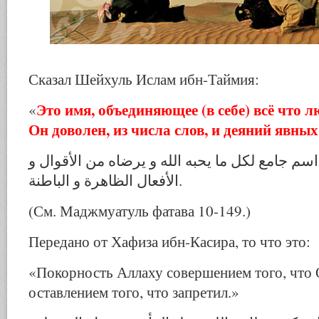
Сказал Шейхуль Ислам ибн-Таймия:
Это имя, объединяющее (в себе) всё что 
«
Он доволен, из числа слов, и деяний явны
اسم جامع لكل ما يحبه الله و يرضاه من الأقوال و
الأفعال الظاهرة و الباطنة.
(См. Маджмуатуль фатава 10-149.)
Передано от Хафиза ибн-Касира, то что это:
«Покорность Аллаху совершением того, что О
оставлением того, что запретил.»