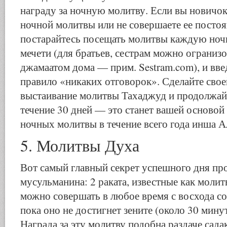
награду за ночную молитву. Если вы новичок
ночной молитвы или не совершаете ее постоян
постарайтесь посещать молитвы каждую ночь
мечети (для братьев, сестрам можно ограниз
джамаатом дома — прим. Sestram.com), и вве
правило «никаких отговорок». Сделайте сво
выстаивание молитвы Тахаджуд и продолжайт
течение 30 дней — это станет вашей основой
ночных молитвы в течение всего года инша А
5. Молитвы Духа
Вот самый главный секрет успешного дня пр
мусульманина: 2 раката, известные как моли
можно совершать в любое время с восхода со
пока оно не достигнет зените (около 30 мину
Награда за эту молитву подобна раздаче сада