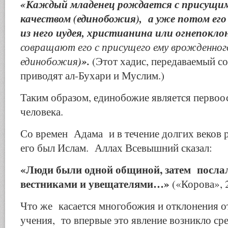
«Каждый младенец рождается с присущим
качеством (единобожия), а уже потом его
из него иудея, христианина или огнепо­кл
совращают его с присущего ему врож­денног
единобожия
)».
(Этот хадис, передаваемый с
приводят ал-Бу­хари и Муслим.)
Таким образом, единобожие является первоо
человека.
Со времен Адама и в течение долгих веков р
его был Ислам. Аллах Всевышний сказал:
«Люди были одной общиной, затем посла
вестниками и увещателями…»
(«Корова», 
Что же касается многобожия и отклонения о
учения, то впервые это явление возникло с