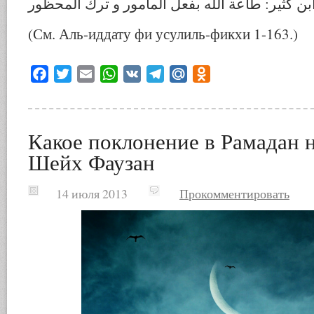
(См. Аль-иддату фи усулиль-фикхи 1-163.)
Facebook
Twitter
Email
WhatsApp
VK
Telegram
Mail.Ru
Odnoklassniki
Какое поклонение в Рамадан 
Шейх Фаузан
14 июля 2013
Прокомментировать