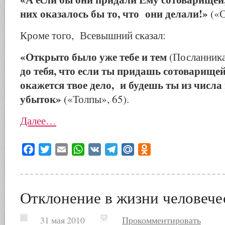
них оказалось бы то, что они делали!»
(«С
Кроме того, Все­вышний сказал:
«Открыто было уже тебе и тем
(Посланник
до тебя, что если ты придашь сотоварищей
окажется твое дело, и будешь ты из числ
убыток»
(«Толпы», 65).
Далее…
Facebook
Twitter
Email
WhatsApp
VK
Telegram
Mail.Ru
Odnoklassniki
Отклонение в жизни человече
31 мая 2010
Прокомментировать