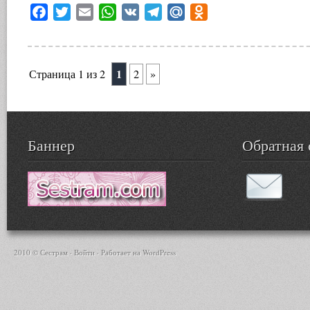
Facebook
Twitter
Email
WhatsApp
VK
Telegram
Mail.Ru
Odnoklassniki
1
Страница 1 из 2
2
»
Баннер
Обратная 
2010 © Сестрам ·
Войти
· Работает на
WordPress