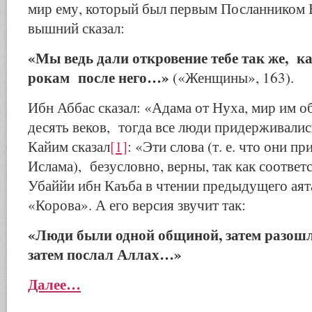
мир ему, который был первым Посланником Б
вышний сказал:
«Мы ведь дали откровение тебе так же, к
рокам после него…»
(«Женщины», 163).
Ибн Аббас сказал: «Адама от Нуха, мир им об
десять веков, тогда все люди придерживали
Кайим сказал
[1]
: «Эти слова (т. е. что они п
Ислама), безусловно, верны, так как соответ
Убаййи ибн Каъба в чтении предыдущего аят
«Корова». А его версия звучит так:
«Люди были одной общиной, затем разошл
затем послал Аллах…»
Далее…