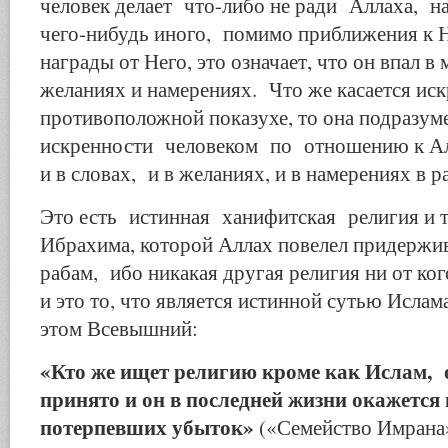
человек делает что-либо не ради Аллаха, н
чего-нибудь иного, помимо приближения к 
награды от Него, это означает, что он впал в
желаниях и намерениях. Что же касается ис
противоположной показухе, то она подразум
искренности человеком по отношению к Алл
и в словах, и в желаниях, и в намерениях в 
Это есть истинная ханифитская религия и т
Ибрахима, которой Аллах повелел придержив
рабам, ибо никакая другая религия ни от ког
и это то, что является истинной сутью Ислама
этом Всевышний:
«Кто же ищет религию кроме как Ислам, о
принято и он в последней жизни окажется 
потерпевших убыток»
(«Семейство Имрана»