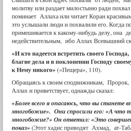
молитву или раздает милостыню ради похвал
поминает Аллаха или читает Коран красивым
это услышали люди и похвалили его. Когда п
примешивается к какому-нибудь делу, она де
недействительным, ибо Аллах Всевышний ск
«И кто надеется встретить своего Господа,
благие дела и в поклонении Господу своем
к Нему никого»
(«Пещера», 110).
Обращаясь к своим сподвижникам, Пророк, 
Аллах и приветствует, однажды сказал:
«Более всего я опасаюсь, что вы станете в
многобожие». Они спросили его: «А что т
многобожие?» Он ответил: «Это совершен
показ»
(Этот хадис приводят Ахмад, ат-Таб