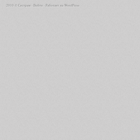
2010 © Сестрам ·
Войти
· Работает на
WordPress