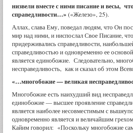
низвели вместе с ними писание и весы, ч
справедливости…»
(«Железо», 25).
Аллах, слава Ему, поведал людям, что Он по
мир над ними, и ниспослал Свое Писание, ч
придерживались справедливости, наибольше
справедливостью и одновременно ее осново
является единобожие. Следовательно, много
несправедливость, как и сказал об этом Все
«…многобожие — великая несправедливо
Многобожие есть наихудший вид несправедл
единобожие — высшее проявление справедлив
является наиболее несовместимым с вышеуп
одновременно является и величайшим грехом
Кайим говорил: «Поскольку многобожие сам