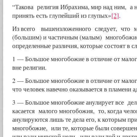
“Такова религия Ибрахима, мир над ним, а н
принять есть глупейший из глупых»
[2]
.
Из всего вышеизложенного следует, что
(большим) и частичным (малым) многобож
определенные различия, которые состоят в 
1 — Большое многобожие в отличие от мало
вне религии.
2 — Большое многобожие в отличие от малог
что человек навечно оказывается в пламени а
3 — Большое многобожие анулирует все дел
касается малого многобожия, то, когда челов
анулируются лишь те дела его, к которым п
многобожие, или те, которые были совершен
или ради мирской цели, или ради той и друго