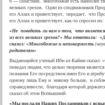
6 — Поистине, многобожие есть наиболее тя
великих грехов. Один из сподвижников Прор
его Аллах и приветствует, передает, что Про
его Аллах и приветствует, как-то спросил их:
«Не поведать ли вам о том, что являетс
из всех великих грехов?» Мы ответили: «Д
сказал: «Многобожие и непокорность
(неу
родителям»
Выдающийся ученый Ибн ал-Кайим сказал: «О
поведал людям, что целью творения являетс
познания Его посредством имен Его и атрибу
одному лишь Ему и никому больше, и собл
справедливости, благодаря которой держатся 
сказал об этом Всевышний:
«Мы послали Наших Посланников с ясны