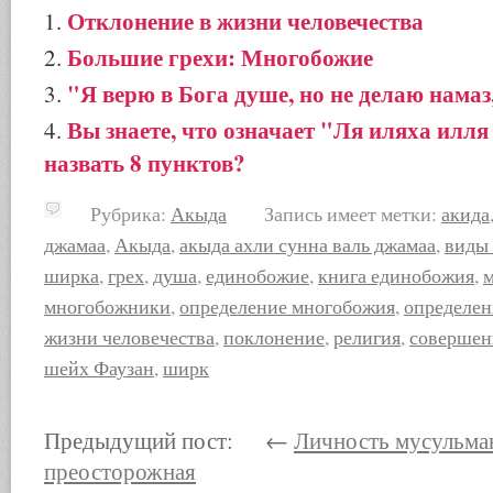
Отклонение в жизни человечества
Большие грехи: Многобожие
"Я верю в Бога душе, но не делаю намаз
Вы знаете, что означает "Ля иляха илл
назвать 8 пунктов?
Рубрика:
Акыда
Запись имеет метки:
акида
джамаа
,
Акыда
,
акыда ахли сунна валь джамаа
,
виды
ширка
,
грех
,
душа
,
единобожие
,
книга единобожия
,
многобожники
,
определение многобожия
,
определен
жизни человечества
,
поклонение
,
религия
,
совершен
шейх Фаузан
,
ширк
Предыдущий пост: ←
Личность мусульма
преосторожная