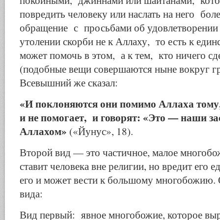
покойными, джиннами или шайтанами, кото
повредить человеку или наслать на него бол
обращение с просьбами об удовлетворении
утолении скорби не к Аллаху, то есть к еди
может помочь в этом, а к тем, кто ничего сд
(подобные вещи совершаются ныне вокруг г
Всевышний же сказал:
«И поклоняются они помимо Аллаха тому,
и не помогает, и говорят: «Это — наши з
Аллахом»
(«Йунус», 18).
Второй вид — это частичное, малое многобож
ставит человека вне религии, но вредит его 
его и может вести к большому многобожию. О
вида:
Вид первый: явное многобожие, которое выра