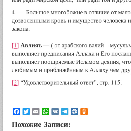
4 — Большое многобожие в отличие от мало
дозволенными кровь и имущество человека и 
закона.
Авлияъ —
[1]
( от арабского валий – мусул
выполняет предписания Аллаха и Его посланн
выполняет поощряемые Исламом деяния, что 
любимым и приближённым к Аллаху чем дру
[2]
“Удовлетворительный ответ”, стр. 115.
Facebook
Twitter
Email
WhatsApp
VK
Telegram
Mail.Ru
Odnoklassniki
Похожие Записи: