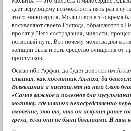
Молитва — это милость и милосердие Аллаха
дает верующему возможность пять раз в сут
этого милосердия. Молящиеся в это время бл
восхваляют своего Господа, обращаются к Н
просят у Него сострадания, милости; прощен
истинный путь, Вот почему молитва для мо
женщин была и есть средство очищения от п
проступков.
Осман ибн Аффан, да будет доволен им Аллах
слышал, как посланник Аллаха, да благосл
Всевышний и ниспошлет на него Свою благ
«Самое важное и полезное для мусульмани
молитву, сделавшего непосредственно пере
омовение, это то, что он искупил ранее с
грехи, если они не были большими. И так в