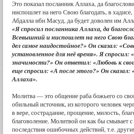
Это показал посланник Аллаха, да благослов
ниспошлет на него Свою благодать, в хадисе,
Абдалла ибн Масуд, да будет доволен им Алла
«Я спросил посланника Аллаха, да благосл
Всевышний и ниспошлет на него Свою благ
дел самое наидостойное?» Он сказал: «Со
установленное для неё время». Я спросил: «
значимости?» Он ответил: «Любовь к сво
еще спросил: «А после этого?» Он сказал
Аллаха».
Молитва — это общение раба божьего со сво
обильный источник, из которого человек черп
в вере, сострадание, прощение, милость, бла
благоволение. Молитвой он как бы смывает с 
последствия ошибочных действий, т.е. друг