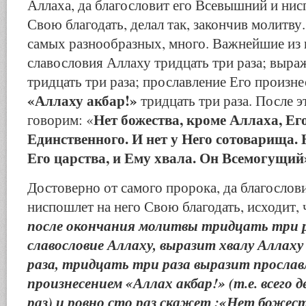
Аллаха, да благословит его Всевышний и нис
Свою благодать, делал так, закончив молитву
самых разнообразных, много. Важнейшие из
славословия Аллаху тридцать три раза; выр
тридцать три раза; прославление Его произ
«Аллаху акбар!»
тридцать три раза. После э
Нет божества, кроме Аллаха, Ег
говорим: «
Единственного. И нет у Него сотоварища. 
Его царства, и Ему хвала. Он Всемогущий
Достоверно от самого пророка, да благослови
ниспошлет на него Свою благодать, исходит,
после окончания молитвы тридцать три р
славословие Аллаху, выразит хвалу Аллах
раза, тридцать три раза выразит прослав
произнесением «Аллах акбар!» (т.е. всего 
раз) и ровно сто раз скажет :«Нет божест