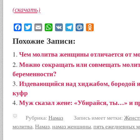
(скачать)
Facebook
Twitter
Email
WhatsApp
VK
Telegram
Mail.Ru
Odnoklassniki
Похожие Записи:
Чем молитва женщины отличается от 
Можно сокращать или совмещать молит
беременности?
Издевающийся над хиджабом, бородой и 
куфр
Муж сказал жене: «Убирайся, ты…» и пр
Рубрика:
Намаз
Запись имеет метки:
Женст
молитва
,
Намаз
,
намаз женщины
,
пять ежедневных 