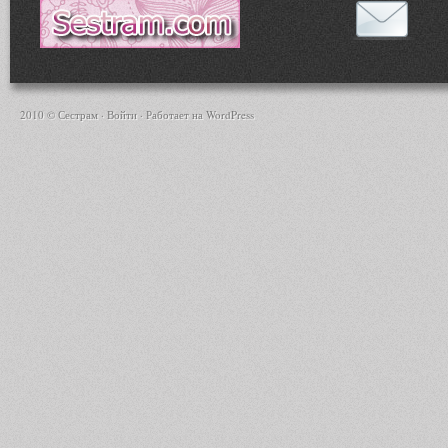
2010 © Сестрам ·
Войти
· Работает на
WordPress