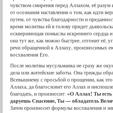
чувством смирения перед Аллахом, её разум 
от осознания наставления о том, как идти в
путем, от чувства благодарности и преданнос
время молитвы ей в голову придет дьявольск
оскверняющая помыслы искреннего сердца и 
она тут же, как можно быстрее, отгонит её, у
речи обращенной к Аллаху, произносимых 
восхваления Его.
После молитвы мусульманка не сразу же оку
дела или житейские заботы. Она трижды обр
Всевышнему с просьбой о прощении, как это
Аллаха, да благословит его Аллах и ниспошл
«О Аллах! Ты есть
благодать, и произносит:
даруешь Спасение, Ты — обладатель Вели
Затем произносит формулы восхваления и зи