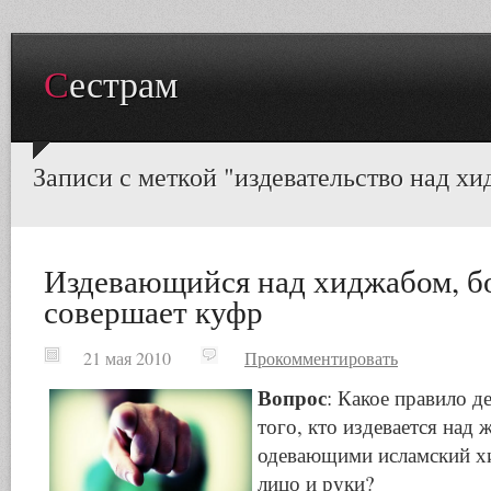
Сестрам
Записи с меткой "издевательство над х
Издевающийся над хиджабом, бо
совершает куфр
21 мая 2010
Прокомментировать
Вопрос
: Какое правило д
того, кто издевается над
одевающими исламский х
лицо и руки?