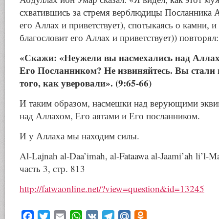
схватившись за стремя верблюдицы Посланника А
его Аллах и приветствует), спотыкаясь о камни, и
благословит его Аллах и приветствует)) повторял:
«Скажи: «Неужели вы насмехались над Аллах
Его Посланником? Не извиняйтесь. Вы стали
того, как уверовали». (9:65-66)
И таким образом, насмешки над верующими экв
над Аллахом, Его аятами и Его посланником.
И у Аллаха мы находим силы.
Al-Lajnah al-Daa’imah, al-Fataawa al-Jaami’ah li’l-M
часть 3, стр. 813
http://fatwaonline.net/?view=question&id=13245
Facebook
Twitter
Email
WhatsApp
VK
Telegram
Mail.Ru
Odnoklassniki