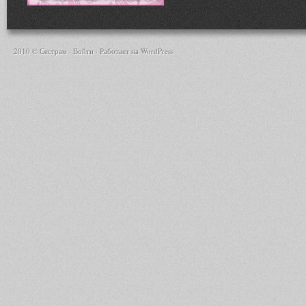
2010 © Сестрам ·
Войти
· Работает на
WordPress