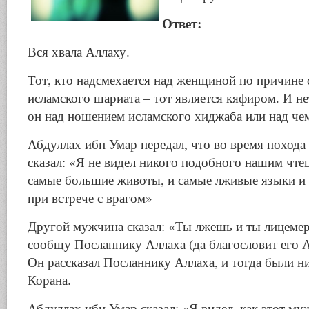
Ответ:
Вся хвала Аллаху.
Тот, кто надсмехается над женщиной по причине 
исламского шариата – тот является кяфиром. И не
он над ношением исламского хиджаба или над че
Абдуллах ибн Умар передал, что во время похода
сказал: «Я не видел никого подобного нашим чте
самые большие животы, и самые лживые языки и
при встрече с врагом»
Другой мужчина сказал: «Ты лжешь и ты лицемер
сообщу Посланнику Аллаха (да благословит его А
Он рассказал Посланнику Аллаха, и тогда были н
Корана.
Абдуллах ибн Умар сказал: «Я видел, как этот м