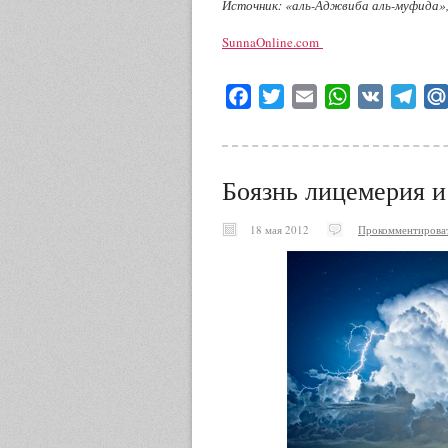
Источник: «аль-Аджвиба аль-муфида»,
SunnaOnline.com
Facebook
Twitter
Email
WhatsApp
VK
Tele
Боязнь лицемерия 
18 мая 2012
Прокомментирова