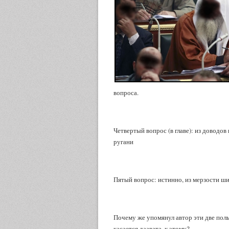
вопроса.
Четвертый вопрос (в главе): из доводов
ругани
Пятый вопрос: истинно, из мерзости ши
Почему же упомянул автор эти две поль
касается даавата, к этому?