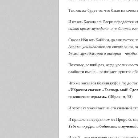
Так как же будет то, что было из качес
И от аль Хасана аль Басри передается ч
никто кроме мунафика, и не боится ег
Сказал Ибн аль Каййим, да смилуется н
Аллаха, усиливается его страх за то,
Уммы, мухаджиров и ансаров – чтобы б
Поэтому, всякий раз, когда увеличивает
слабости имана – возникает чувство об
Что же касается боязни куфра, то дост
«Ибрахим сказал: «Господь мой! Сдел
поклонения идолам».
(Ибрахим, 35)
И этот аят указывает на его сильный ст
И пришло в переданном от Пророка, мир
Тебе от куфра, и бедности, и мучений
И знай – что усиление страха человека