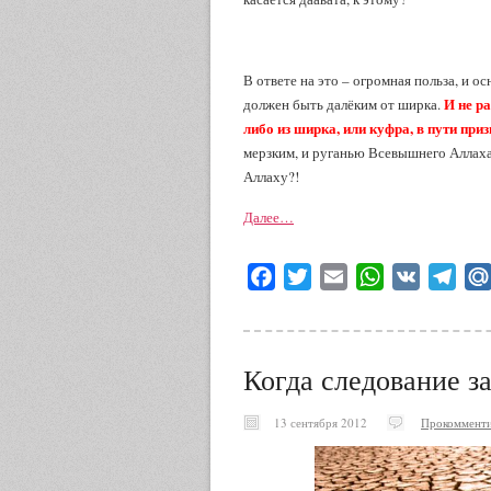
В ответе на это – огромная польза, и ос
И не р
должен быть далёким от ширка.
либо из ширка, или куфра, в пути при
мерзким, и руганью Всевышнего Аллаха,
Аллаху?!
Далее…
Facebook
Twitter
Email
WhatsApp
VK
Tele
Когда следование з
13 сентября 2012
Прокомменти