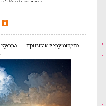
 шейх Абдуль Азиз ар Роджихи
gram
Mail.Ru
Odnoklassniki
и куфра — признак верующего
ть