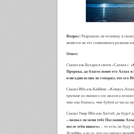
Вопрос:
Разрешено ли человеку в своих
является ли это сомнением в религии ил
Ответ:
«С
Сказал аль-Бухари в своем «Сахихе»:
Пророка, да благословит его Аллах и 
и ни один из них не говорил, что его
Сказал Ибн аль Каййим:
«Клянусь Аллах
причине их знания о его малом и велик
что они боялись, что будут из числа м
Сказал Умар Ибн аль-Хаттаб, да будет 
– назвал ли меня тебе Посланник Алл
после тебя никого»
– то есть, не буду 
Хузейфы, а не то, что он считает муна