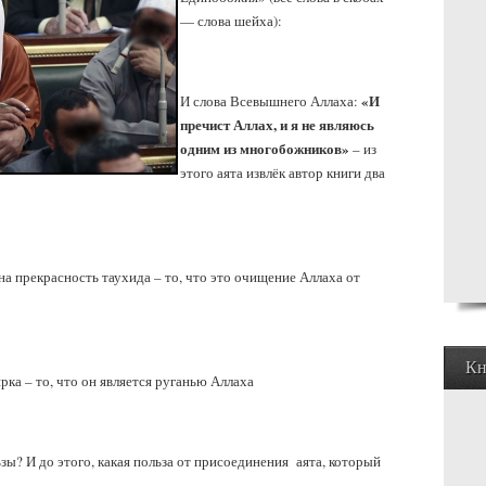
— слова шейха):
«И
И слова Всевышнего Аллаха:
пречист Аллах, и я не являюсь
одним из многобожников»
– из
этого аята извлёк автор книги два
 на прекрасность таухида – то, что это очищение Аллаха от
Кн
рка – то, что он является руганью Аллаха
зы? И до этого, какая польза от присоединения аята, который