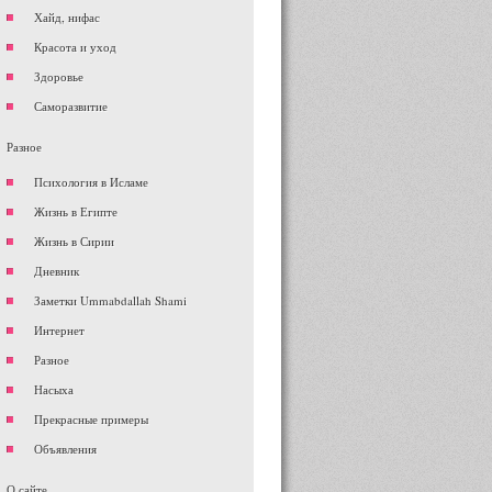
Хайд, нифас
Красота и уход
Здоровье
Саморазвитие
Разное
Психология в Исламе
Жизнь в Египте
Жизнь в Сирии
Дневник
Заметки Ummabdallah Shami
Интернет
Разное
Насыха
Прекрасные примеры
Объявления
О сайте