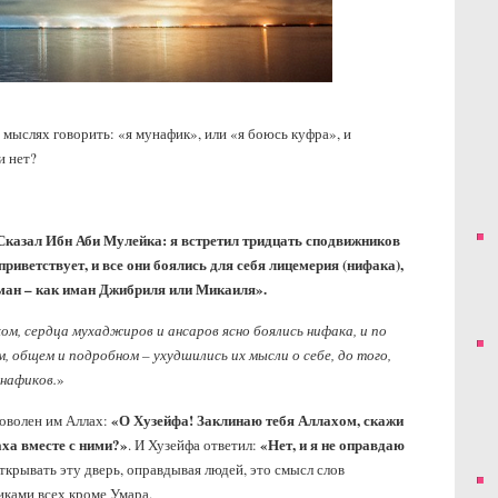
 мыслях говорить: «я мунафик», или «я боюсь куфра», и
и нет?
казал Ибн Аби Мулейка: я встретил тридцать сподвижников
приветствует, и все они боялись для себя лицемерия (нифака),
 Иман – как иман Джибриля или Микаиля».
ом, сердца мухаджиров и ансаров ясно боялись нифака, и по
ом, общем и подробном – ухудшились их мысли о себе, до того,
унафиков.
»
«О Хузейфа! Заклинаю тебя Аллахом, скажи
доволен им Аллах:
аха вместе с ними?»
«Нет, и я не оправдаю
. И Хузейфа ответил:
открывать эту дверь, оправдывая людей, это смысл слов
фиками всех кроме Умара.