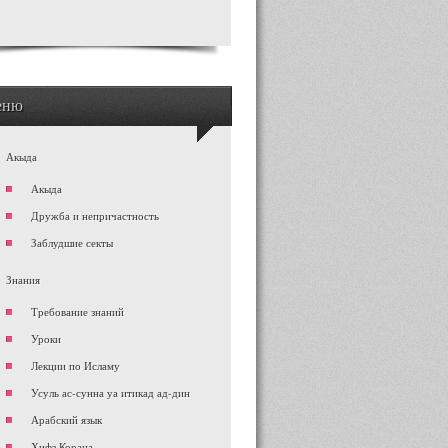
еню
Акыда
Акыда
Дружба и непричастность
Заблудшие секты
Знания
Требование знаний
Уроки
Лекции по Исламу
Усуль ас-сунна уа итикад ад-дин
Арабский язык
Хифз Корана