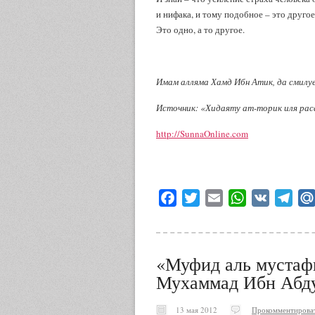
и нифака, и тому подобное – это другое
Это одно, а то другое.
Имам алляма Хамд Ибн Атик, да смилуе
Источник: «Хидаяту ат-торик иля рас
http://SunnaOnline.com
Facebook
Twitter
Email
WhatsApp
VK
Tele
«Муфид аль мустаф
Мухаммад Ибн Абду
13 мая 2012
Прокомментирова