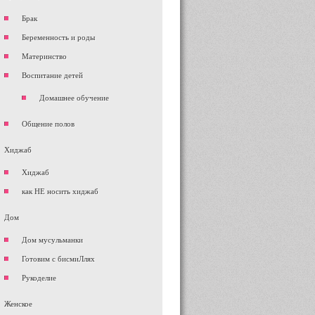
Брак
Беременность и роды
Материнство
Воспитание детей
Домашнее обучение
Общение полов
Хиджаб
Хиджаб
как НЕ носить хиджаб
Дом
Дом мусульманки
Готовим с бисмиЛлях
Рукоделие
Женское