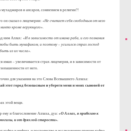
тв мухаджиров и ансаров, сомнением в религии?!
то он сказал о лицемерии:
«Не считает себя свободным от него
о никто кроме верующего».
ад ним Аллах:
«И в зависимости от имана раба, и его познания
 чтобы быть мунафиком, и поэтому – усилился страх господ
ыть из их числа».
ся иман – увеличивается страх лицемерия, и в зависимости от
езопашенности от него.
аточно для указания на это Слова Всевышнего Аллаха:
ай этот город безопасным и убереги меня и моих сыновей от
рах этой вещи.
 ему и благословение Аллаха, дуа:
«О Аллах, я прибегаю к
 могилы, и от дряхлой старости».
 от куфра и нифака, и постоянство в исследовании причин куфра