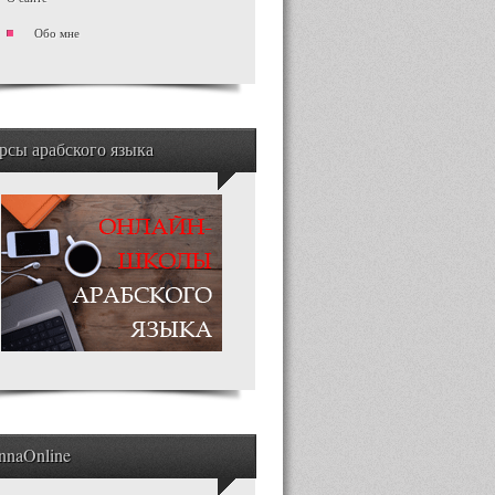
Обо мне
рсы арабского языка
nnaOnline