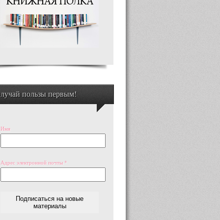
лучай пользы первым!
Имя
Адрес электронной почты
*