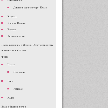
Дневник заучивающей Коран
Хадисы
Ученые Ислама
Чтение
Книжная полка
Права женщины в Исламе. Ответ феминизму
и нападкам на Ислам
Фикх
Намаз
Омовение
Пост
Рамадан
Хадж
Брак, общение полов