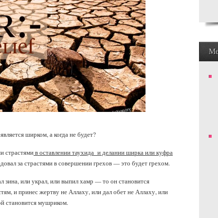
М
является ширком, а когда не будет?
ми страстями
в оставлении таухида и делании ширка или куфра
едовал за страстями в совершении грехов — это будет грехом.
ал зина, или украл, или выпил хамр — то он становится
тям, и принес жертву не Аллаху, или дал обет не Аллаху, или
ой становится мушриком.