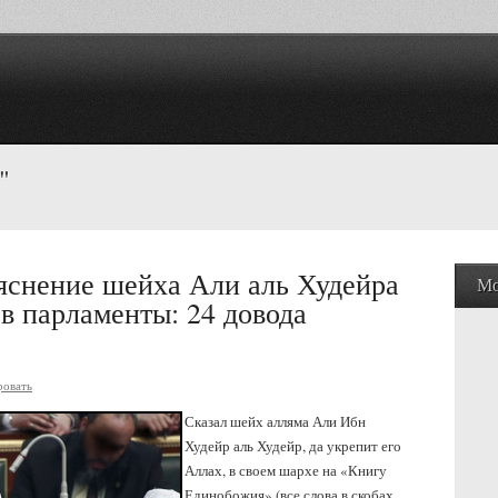
"
яснение шейха Али аль Худейра
Мо
 в парламенты: 24 довода
ровать
Сказал шейх алляма Али Ибн
Худейр аль Худейр, да укрепит его
Аллах, в своем шархе на «Книгу
Единобожия» (все слова в скобах