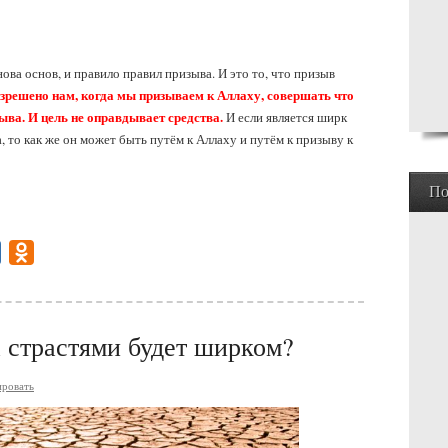
нова основ, и правило правил призыва. И это то, что призыв
азрешено нам, когда мы призываем к Аллаху, совершать что
зыва. И цель не оправдывает средства.
И если является ширк
 то как же он может быть путём к Аллаху и путём к призыву к
По
gram
Mail.Ru
Odnoklassniki
а страстями будет ширком?
ровать