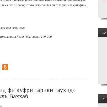
, чем если он говорит это, как если бы он говорил: «Я мунафик».
тся над ним Аллах
Ку
аиль алляма Хамд Ибн Атик», 199-200
gram
Mail.Ru
Odnoklassniki
ид фи куфри тарики таухид»
ль Ваххаб
Su
ть