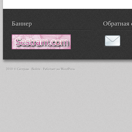
Баннер
Обратная 
2010 © Сестрам ·
Войти
· Работает на
WordPress