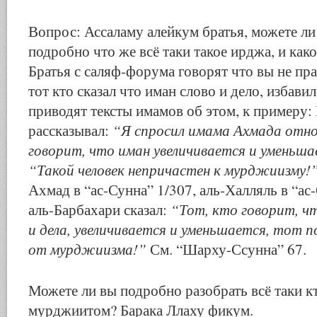
Вопрос: Ассаламу алейкум братья, можете ли
подробно что же всё таки такое ирджа, и как
Братья с саляф-форума говорят что вы не пра
тот кто сказал что иман слово и дело, избавил
приводят тексты имамов об этом, к примеру:
“Я спросил имама Ахмада отно
рассказывал:
говорит, что иман увеличивается и уменьшае
“Такой человек непричастен к мурджиизму!
Ахмад в “ас-Сунна” 1/307, аль-Халляль в “ас
“Тот, кто говорит, чт
аль-Барбахари сказал:
и дела, увеличивается и уменьшается, тот 
от мурджиизма!”
См. “Шарху-Ссунна” 67.
Можете ли вы подробно разобрать всё таки к
мурджиитом? Барака Ллаху фикум.