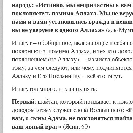
народу: «Истинно, мы непричастны к вам 
поклоняетесь помимо Аллаха. Мы не веруе
нами и вами установились вражда и ненав
вы не уверуете в одного Аллаха»
(аль-Мумт
И тагут – обобщенное, включающее в себя вс
поклоняются помимо Аллаха, и тех кто дово
поклонением (не Аллаху) — из числа обьекто
тому, за чем следуют, или чему подчиняются
Аллаху и Его Посланнику – всё это тагут.
И тагутов много, и глав их пять:
Первый
: шайтан, который призывает к покл
«Р
доводом этому служат слова Всевышнего:
вам, о сыны Адама, не поклоняться шайта
ваш явный враг»
(Ясин, 60)