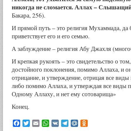
никогда не сломается. Аллах – Слышащи
Бакара, 256).
И прямой путь – это религия Мухаммада, да 
приветствует его и его семью.
А заблуждение – религия Абу Джахля (много
И крепкая рукоять – это свидетельство о том,
достойного поклонения, помимо Аллаха, и он
отрицание, и утверждение, отрицая все виды
либо помимо Аллаха, и утверждая все виды 
Одному Аллаху, и нет ему сотоварища»
Конец.
Facebook
Twitter
Email
WhatsApp
VK
Telegram
Mail.Ru
Odnoklassniki