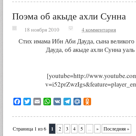
Поэма об акыде ахли Сунна
18 ноября 2010
4 комментария
Стих имама Ибн Аби Дауда, сына великого
Дауда, об акыде ахли Сунна уаль
[youtube=http://www.youtube.co
v=i52prZwzIgs&feature=player_e
Facebook
Twitter
Email
WhatsApp
VK
Telegram
Mail.Ru
Odnoklassniki
1
Страница 1 из 6
2
3
4
5
...
»
Последняя »