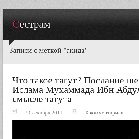
Сестрам
Записи с меткой "акида"
Что такое тагут? Послание ше
Ислама Мухаммада Ибн Абдул
смысле тагута
23 декабря 2011
8 комментариев