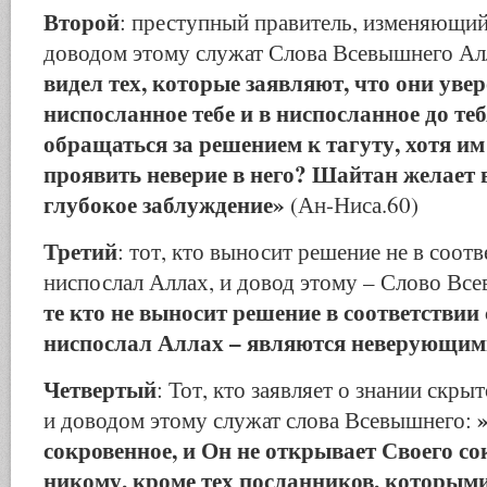
Второй
: преступный правитель, изменяющий
доводом этому служат Слова Всевышнего Ал
видел тех, которые заявляют, что они уве
ниспосланное тебе и в ниспосланное до теб
обращаться за решением к тагуту, хотя и
проявить неверие в него? Шайтан желает в
глубокое заблуждение»
(Ан-Ниса.60)
Третий
: тот, кто выносит решение не в соотв
ниспослал Аллах, и довод этому – Слово Вс
те кто не выносит решение в соответствии 
ниспослал Аллах – являются неверующим
Четвертый
: Тот, кто заявляет о знании скр
»
и доводом этому служат слова Всевышнего:
сокровенное, и Он не открывает Своего с
никому, кроме тех посланников, которыми