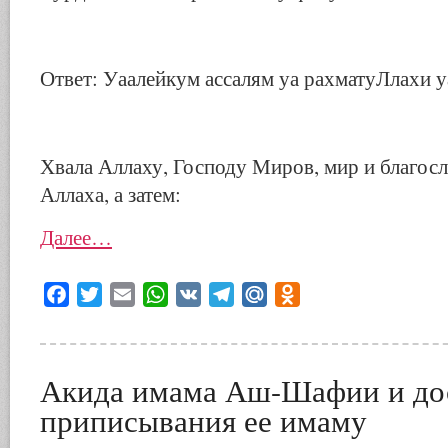
Ответ: Уаалейкум ассалям уа рахматуЛлахи у
Хвала Аллаху, Господу Миров, мир и благос
Аллаха, а затем:
Далее…
Facebook
Twitter
Email
WhatsApp
VK
Telegram
Mail.Ru
Odnoklassniki
Акида имама Аш-Шафии и до
приписывания ее имаму