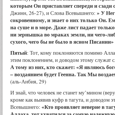
которым Он приставляет спереди и сзади 
» У Не
Джинн, 26-27), и Слова Всевышнего:
сокровенному, и знает о них только Он. Ем
на суше и в море. Даже лист падает только
ни зернышка во мраках земли, ни чего-ли
сухого, чего бы не было в ясном Писании»
Пятый
: Тот, кому поклоняются помимо Алла
этим поклонением, и доводом этому служат 
А тому из них, кто скажет: «Я являюсь бо
– воздаянием будет Геенна. Так Мы возда
(аль-Анбия, 29)
И знай, что человек не станет му’мином (ве
кроме как выявив куфр в тагута, и доводом 
«Кто проявляет неверие в тагу
Всевышнего:
Аллаха, тот ухватился за самую надежную