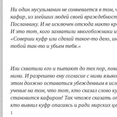
Ни один мусульманин не сомневается в том, 
кафир, из злейших людей своей враждебност
Посланнику. И не исключен отсюда никто к
И это тот, кого захватили многобожники и 
«Соверши куфр или сделай такое-то дело, ин
тобой так-то и убьем тебя.»
Или схватили его и пытают до тех пор, пока
ними. И разрешено ему согласие с ними языко
этом должно оставаться убежденным в исла
ученые на том, что тот, кто сказал слово к
становится кафиром! Так чтоже сказать о
кто выявил куфр опасаясь и ради мирских ц
1