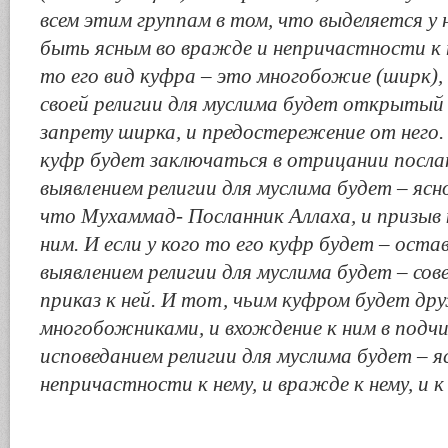
всем этим группам в том, что выделяется у н
быть ясным во вражде и непричастности к не
то его вид куфра – это многобожие (ширк),
своей религии для муслима будет открытый 
запрету ширка, и предостережение от него. 
куфр будет заключаться в отрицании посл
выявлением религии для муслима будет – ясно
что Мухаммад- Посланник Аллаха, и призыв 
ним. И если у кого то его куфр будет – ост
выявлением религии для муслима будет – со
приказ к ней. И тот, чьим куфром будет др
многобожниками, и вхождение к ним в подчи
исповеданием религии для муслима будет – яс
непричастности к нему, и вражде к нему, и 