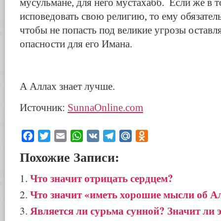
мусульмане, для него мустахабб. Если же в т
исповедовать свою религию, то ему обязател
чтобы не попасть под великие угрозы остав
опасности для его Имана.
А Аллах знает лучше.
Источник:
SunnaOnline.com
Facebook
Twitter
Email
WhatsApp
VK
Telegram
Mail.Ru
Odnoklassniki
Похожие Записи:
Что значит отрицать сердцем?
Что значит «иметь хорошие мысли об А
Является ли сурьма сунной? Значит ли э