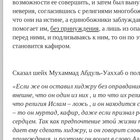
возможности ее совершить, и затем был выну
неверия, согласившись с религиями многобо
что они на истине, а единобожники заблуждаю
помогает им,
без принуждения
, а лишь из оп
перед ними, и подлизываясь к ним, то он по 
становится кафиром.
Сказал шейх Мухаммад Абдуль-Уаххаб о по
«Если же он оставил хиджру без оправдания 
внешне, что он один из них , и то что их рел
что религия Ислам – ложь , и он находится с
– то он муртад, кафир, даже если признал 
сердцем. Так как предпочтение этой жизни 
дает ему сделать хиджру, и он говорит слов
принуждения, и поэтому он вошел в слово А