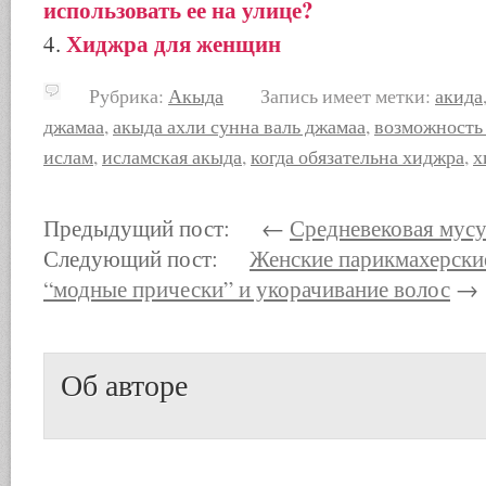
использовать ее на улице?
Хиджра для женщин
Рубрика:
Акыда
Запись имеет метки:
акида
джамаа
,
акыда ахли сунна валь джамаа
,
возможность
ислам
,
исламская акыда
,
когда обязательна хиджра
,
х
Предыдущий пост: ←
Средневековая мусу
Следующий пост:
Женские парикмахерские
“модные прически” и укорачивание волос
→
Об авторе