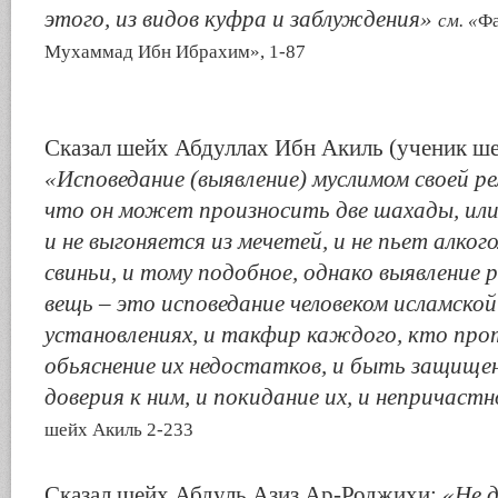
этого, из видов куфра и заблуждения»
см. «
Фа
Мухаммад Ибн Ибрахим», 1-87
Сказал шейх Абдуллах Ибн Акиль (ученик ш
«Исповедание (выявление) муслимом своей ре
что он может произносить две шахады, или
и не выгоняется из мечетей, и не пьет алкого
свиньи, и тому подобное, однако выявление р
вещь – это исповедание человеком исламской 
установлениях, и такфир каждого, кто про
обьяснение их недостатков, и быть защище
доверия к ним, и покидание их, и непричаст
шейх Акиль 2-233
Сказал шейх Абдуль Азиз Ар-Роджихи:
«Не 