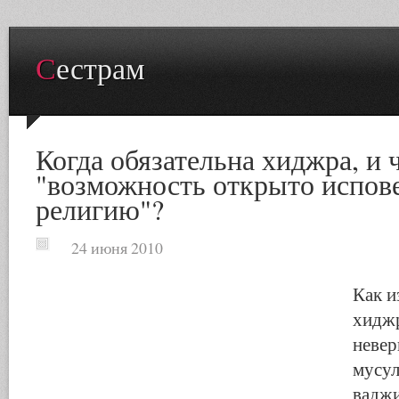
Сестрам
Когда обязательна хиджра, и 
"возможность открыто испов
религию"?
24 июня 2010
Как и
хиджр
невер
мусул
вадж