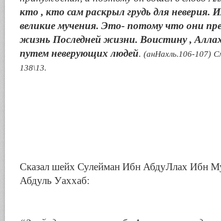
кто , кто сам раскрыл грудь для неверия.
великие мучения. Это- потому что они пр
жизнь Последней жизни. Воистину , Алла
путем неверующих людей
.
(анНахль.106-107)
С
138\13.
Сказал шейх Сулейман Ибн АбдуЛлах Ибн 
Абдуль Уаххаб: