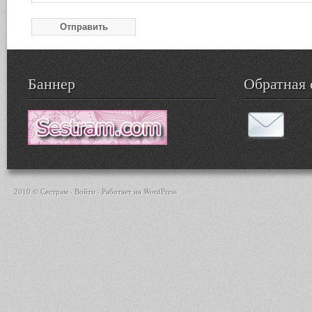
Баннер
Обратная 
2010 © Сестрам ·
Войти
· Работает на
WordPress