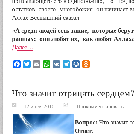
призывающего его к единобожию, то под во
остатков своего многобожия он начинает вы
Аллах Всевышний сказал:
«А среди людей есть такие, которые бер
равных; они любят их, как любят Аллах
Далее…
Facebook
Twitter
Email
WhatsApp
VK
Telegram
Mail.Ru
Odnoklassniki
Что значит отрицать сердцем
12 июля 2010
Прокомментировать
Вопроc:
Что значит о
Ответ
: