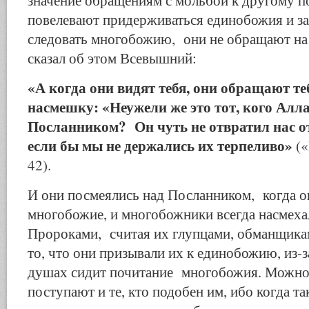
значение обращениям с мольбой к другому 
повелевают придерживаться единобожия и з
следовать многобожию, они не обращают на 
сказал об этом Всевышний:
«А когда они видят тебя, они обращают те
насмешку: «Неужели же это тот, кого Алл
Посланником? Он чуть не отвратил нас о
если бы мы не держались их терпеливо»
(«
42).
И они посмеялись над Посланником, когда о
многобожие, и многобожники всегда насмеха
Пророками, считая их глупцами, обманщика
то, что они призывали их к единобожию, из-з
душах сидит почитание многобожия. Можно 
поступают и те, кто подобен им, ибо когда т