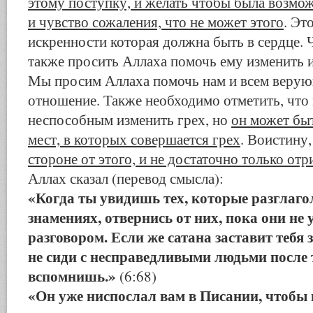
этому поступку, и желать чтобы была возмож
и чувство сожаления, что не может этого
. Эт
искренности которая должна быть в сердце. 
также просить Аллаха помочь ему изменить 
Мы просим Аллаха помочь нам и всем верую
отношение. Также необходимо отметить, что
неспособным изменить грех, но
он может быт
мест, в которых совершается грех
. Воистину
стороне от этого, и не достаточно только отр
Аллах сказал (перевод смысла):
«Когда ты увидишь тех, которые разглаг
знамениях, отвернись от них, пока они не
разговором. Если же сатана заставит тебя 
не сиди с несправедливыми людьми после 
вспомнишь.»
(6:68)
«Он уже ниспослал вам в Писании, чтобы 