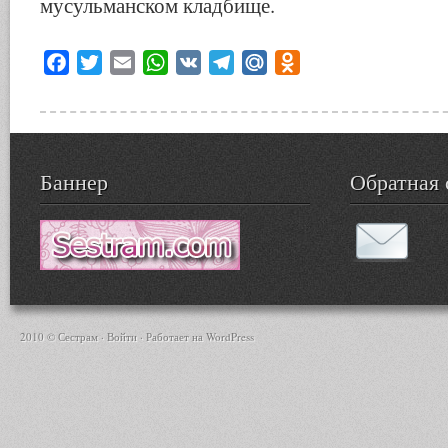
мусульманском кладбище.
Facebook
Twitter
Email
WhatsApp
VK
Telegram
Mail.Ru
Odnoklassniki
Баннер
Обратная 
2010 © Сестрам ·
Войти
· Работает на
WordPress