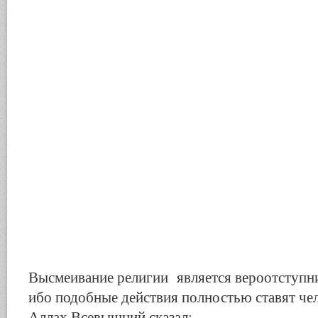
Высмеивание религии является вероотступни
ибо подобные действия полностью ставят че
Аллах Всевышний сказал: