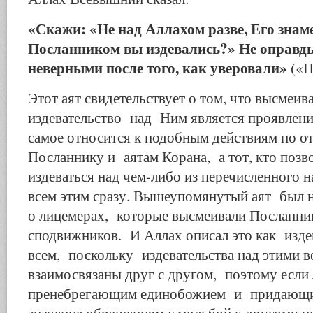
«Скажи: «Не над Аллахом разве, Его знам
Посланником вы издевались?» Не оправды
неверными после того, как уверовали»
(«П
Этот аят свидетельствует о том, что высмеив
издевательство над Ним является проявлени
самое относится к подобным действиям по 
Посланнику и аятам Корана, а тот, кто позво
издеваться над чем-либо из перечисленного н
всем этим сразу. Вышеупомянутый аят был 
о лицемерах, которые высмеивали Посланник
сподвижников. И Аллах описал это как изд
всем, поскольку издевательства над этими 
взаимосвязаны друг с другом, поэтому есл
пренебрегающим единобожием и придающ