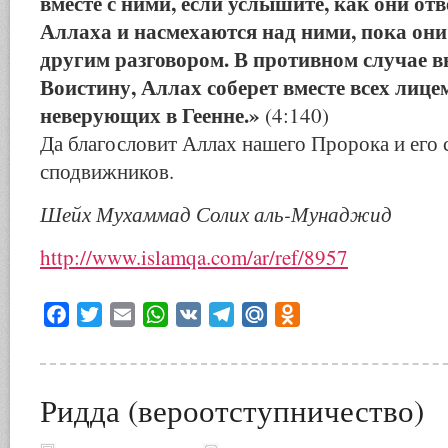
вместе с ними, если услышите, как они от
Аллаха и насмехаются над ними, пока они
другим разговором. В противном случае в
Воистину, Аллах соберет вместе всех лице
неверующих в Геенне.»
(4:140)
Да благословит Аллах нашего Пророка и его 
сподвижников.
Шейх Мухаммад Солих аль-Мунаджид
http://www.islamqa.com/ar/ref/8957
Facebook
Twitter
Email
WhatsApp
VK
Telegram
Mail.Ru
Odnoklassniki
Ридда (вероотступничество)