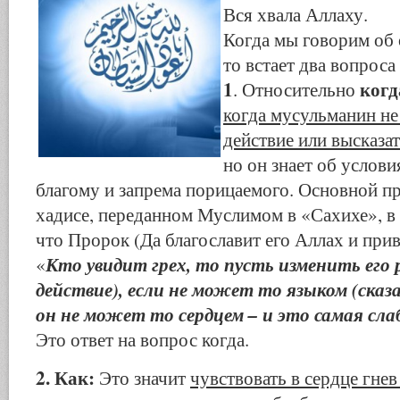
Вся хвала Аллаху.
Когда мы говорим об 
то встает два вопроса
1
когд
. Относительно
когда мусульманин н
действие или высказа
но он знает об услови
благому и запрема порицаемого. Основной п
хадисе, переданном Муслимом в «Сахихе», в 
что Пророк (Да благославит его Аллах и приве
Кто увидит грех, то пусть изменить его
«
действие), если не может то языком (сказа
он не может то сердцем – и это самая сла
Это ответ на вопрос когда.
2. Как:
Это значит
чувствовать в сердце гнев